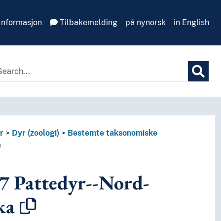
Informasjon
Tilbakemelding
på nynorsk
in English
r
Dyr (zoologi)
Bestemte taksonomiske
a
7
Pattedyr--Nord-
ka