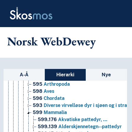
Skip to main
52
Astronomi
Skosmos
57
Biologi
56
Fossiler og forhistorisk liv
53
Fysikk
55
Geovitenskap
Norsk WebDewey
54
Kjemi
51
Matematikk
580-590
Naturhistorie for planter og dyr
59
Dyr (zoologi)
591
Bestemte emner innen naturhistorie for d
Sidefelt: navigér i vokabularet p
A-Å
Hierarki
Nye
592-599
Bestemte taksonomiske dyregruppe
595
Arthropoda
598
Aves
596
Chordata
593
Diverse virvelløse dyr i sjøen og i stran
599
Mammalia
599.176
Akvatiske pattedyr, …
599.139
Alderskjennetegn--pattedyr