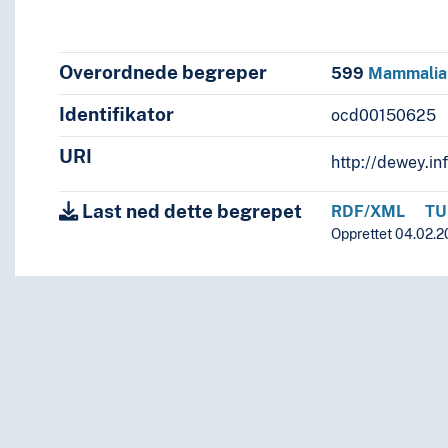
Overordnede begreper
599
Mammalia
Identifikator
ocd00150625
URI
http://dewey.i
Last ned dette begrepet
RDF/XML
TU
Opprettet 04.02.2