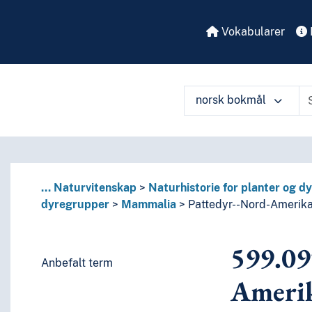
Vokabularer
norsk bokmål
yr
å ulike måter
r
...
Naturvitenskap
Naturhistorie for planter og dy
dyregrupper
Mammalia
Pattedyr--Nord-Amerik
599.09
dbeltet
Anbefalt term
Ameri