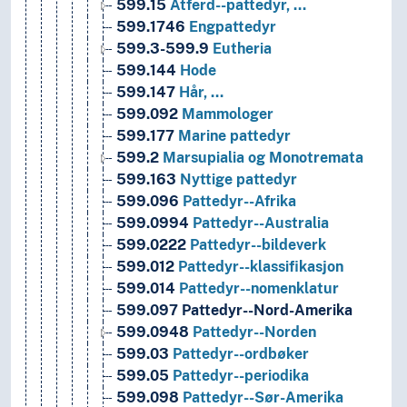
599.15
Atferd--pattedyr, …
599.1746
Engpattedyr
599.3-599.9
Eutheria
599.144
Hode
599.147
Hår, …
599.092
Mammologer
599.177
Marine pattedyr
599.2
Marsupialia og Monotremata
599.163
Nyttige pattedyr
599.096
Pattedyr--Afrika
599.0994
Pattedyr--Australia
599.0222
Pattedyr--bildeverk
599.012
Pattedyr--klassifikasjon
599.014
Pattedyr--nomenklatur
599.097
Pattedyr--Nord-Amerika
599.0948
Pattedyr--Norden
599.03
Pattedyr--ordbøker
599.05
Pattedyr--periodika
599.098
Pattedyr--Sør-Amerika