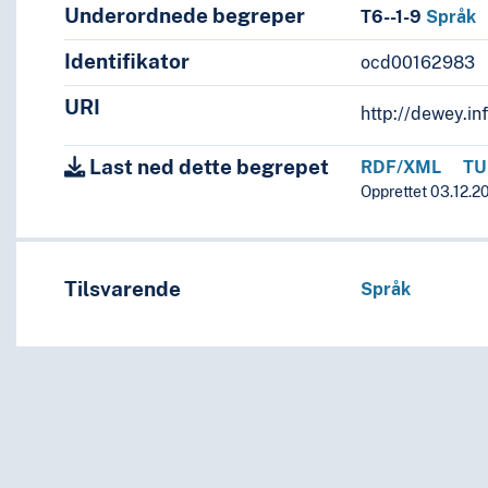
itteratur
Underordnede begreper
T6--1-9
Språk
språk og språkgrupper
Identifikator
ocd00162983
URI
http://dewey.in
Last ned dette begrepet
RDF/XML
TU
Opprettet 03.12.20
Tilsvarende
Språk