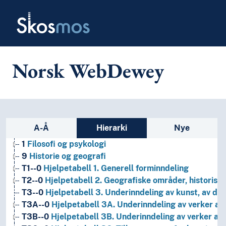
Skip to main
Skosmos
Norsk WebDewey
Sidefelt: navigér i vokabularet p
A-Å
Hierarki
Nye
1
Filosofi og psykologi
9
Historie og geografi
T1--0
Hjelpetabell 1. Generell forminndeling
T2--0
Hjelpetabell 2. Geografiske områder, historiske
T3--0
Hjelpetabell 3. Underinndeling av kunst, av de 
T3A--0
Hjelpetabell 3A. Underinndeling av verker av 
T3B--0
Hjelpetabell 3B. Underinndeling av verker av 