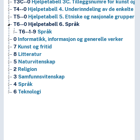
T3C--0
Hjelpetabell 3C. Tilleggsnumre for kunst og l
T4--0
Hjelpetabell 4. Underinndeling av de enkelte 
T5--0
Hjelpetabell 5. Etniske og nasjonale grupper
T6--0
Hjelpetabell 6. Språk
T6--1-9
Språk
0
Informatikk, informasjon og generelle verker
7
Kunst og fritid
8
Litteratur
5
Naturvitenskap
2
Religion
3
Samfunnsvitenskap
4
Språk
6
Teknologi