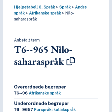
6
Teknologi
Hjelpetabell 6. Språk
Språk
Andre
språk
Afrikanske språk
Nilo-
saharaspråk
Anbefalt term
T6--965
Nilo-
saharaspråk
Overordnede begreper
T6--96
Afrikanske språk
Underordnede begreper
T6--9657
Furspråk; kuliakspråk