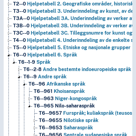
T2--0
Hjelpetabell 2. Geografiske områder, historiske
T3--0
Hjelpetabell 3. Underinndeling av kunst, av de 
T3A--0
Hjelpetabell 3A. Underinndeling av verker av 
T3B--0
Hjelpetabell 3B. Underinndeling av verker av 
T3C--0
Hjelpetabell 3C. Tilleggsnumre for kunst og l
T4--0
Hjelpetabell 4. Underinndeling av de enkelte 
T5--0
Hjelpetabell 5. Etniske og nasjonale grupper
T6--0
Hjelpetabell 6. Språk
T6--1-9
Språk
T6--2-8
Andre bestemte indoeuropeiske språk en
T6--9
Andre språk
T6--96
Afrikanske språk
T6--961
Khoisanspråk
T6--963
Niger-kongospråk
T6--965
Nilo-saharaspråk
T6--9657
Furspråk; kuliakspråk (teusosp
T6--9655
Nilotiske språk
T6--9653
Saharaspråk
T6--9656
Sentrale sudanesiske språk