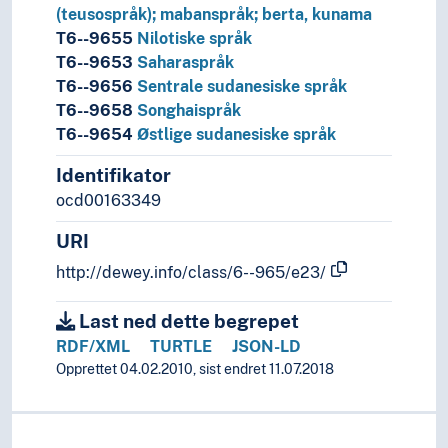
(teusospråk); mabanspråk; berta, kunama
T6--9655
Nilotiske språk
T6--9653
Saharaspråk
T6--9656
Sentrale sudanesiske språk
T6--9658
Songhaispråk
T6--9654
Østlige sudanesiske språk
Identifikator
ocd00163349
URI
http://dewey.info/class/6--965/e23/
Last ned dette begrepet
RDF/XML
TURTLE
JSON-LD
Opprettet 04.02.2010, sist endret 11.07.2018