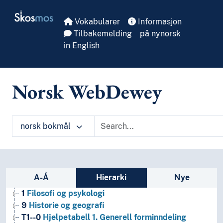
Skip to main
Skosmos
Vokabularer
Informasjon
Tilbakemelding
på nynorsk
in English
Norsk WebDewey
norsk bokmål
Sidefelt: navigér i vokabularet på ulike m
A-Å
Hierarki
Nye
1
Filosofi og psykologi
9
Historie og geografi
T1--0
Hjelpetabell 1. Generell forminndeling