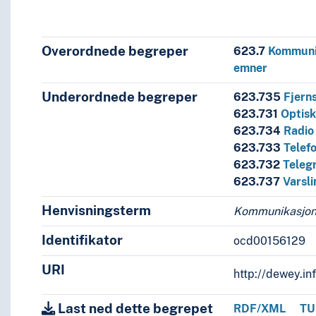
Overordnede begreper
623.7
Kommunik
emner
forhold, lignende emner
Underordnede begreper
623.735
Fjern
623.731
Optisk
il rekognosering
623.734
Radio
623.733
Telefo
623.732
Telegr
623.737
Varsl
Henvisningsterm
Kommunikasjons
Identifikator
ocd00156129
URI
http://dewey.in
Last ned dette begrepet
RDF/XML
TU
ikk