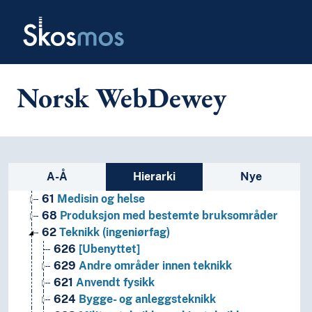
Skip to main
5
Naturvitenskap
Skosmos
2
Religion
3
Samfunnsvitenskap
4
Språk
6
Teknologi
Norsk WebDewey
69
Byggevirksomhet
64
Husholdning og familieliv
67
Industriell produksjon
66
Kjemiteknikk
63
Landbruk
Sidefelt: navigér i vokabularet p
A-Å
Hierarki
Nye
65
Ledelse og PR-virksomhet
61
Medisin og helse
68
Produksjon med bestemte bruksområder
62
Teknikk (ingeniørfag)
626
[Ubenyttet]
629
Andre områder innen teknikk
621
Anvendt fysikk
624
Bygge- og anleggsteknikk