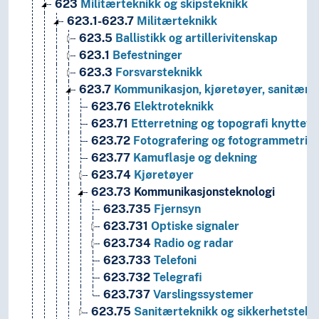
623
Militærteknikk og skipsteknikk
623.1-623.7
Militærteknikk
623.5
Ballistikk og artillerivitenskap
623.1
Befestninger
623.3
Forsvarsteknikk
623.7
Kommunikasjon, kjøretøyer, sanitære 
623.76
Elektroteknikk
623.71
Etterretning og topografi knyttet t
623.72
Fotografering og fotogrammetri
623.77
Kamuflasje og dekning
623.74
Kjøretøyer
623.73
Kommunikasjonsteknologi
623.735
Fjernsyn
623.731
Optiske signaler
623.734
Radio og radar
623.733
Telefoni
623.732
Telegrafi
623.737
Varslingssystemer
623.75
Sanitærteknikk og sikkerhetstekn