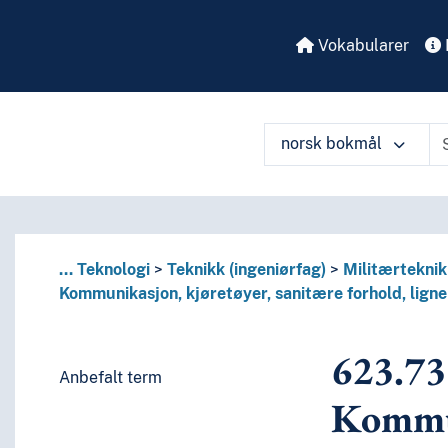
Vokabularer
norsk bokmål
å ulike måter
...
Teknologi
Teknikk (ingeniørfag)
Militærteknik
Kommunikasjon, kjøretøyer, sanitære forhold, lign
623.73
Anbefalt term
Kommu