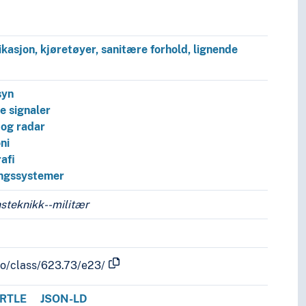
asjon, kjøretøyer, sanitære forhold, lignende
syn
e signaler
 og radar
ni
afi
ingssystemer
teknikk--militær
fo/class/623.73/e23/
RTLE
JSON-LD