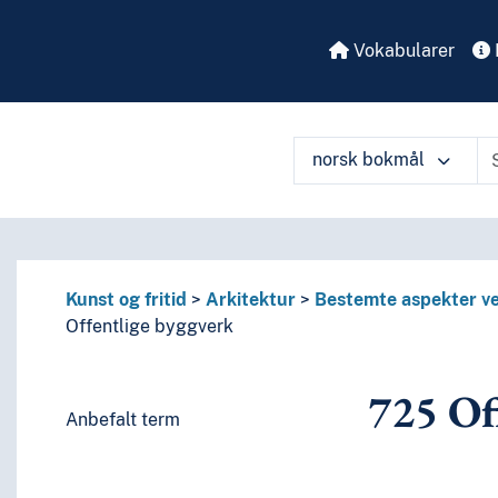
Vokabularer
norsk bokmål
 perioder, biografier
enkelte språks litteraturer, av bestemte litterære former
eller om de enkelte forfattere
å ulike måter
eller om mer enn én forfatter
Kunst og fritid
Arkitektur
Bestemte aspekter ve
itteratur
Offentlige byggverk
språk og språkgrupper
725
Off
Anbefalt term