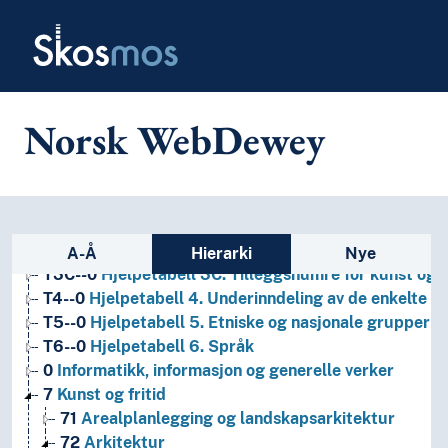
Skip to main
Skosmos
1
Filosofi og psykologi
Norsk WebDewey
9
Historie og geografi
T1--0
Hjelpetabell 1. Generell forminndeling
T2--0
Hjelpetabell 2. Geografiske områder, historiske
T3--0
Hjelpetabell 3. Underinndeling av kunst, av de 
T3A--0
Hjelpetabell 3A. Underinndeling av verker av 
Sidefelt: navigér i vokabularet p
T3B--0
Hjelpetabell 3B. Underinndeling av verker av 
A-Å
Hierarki
Nye
T3C--0
Hjelpetabell 3C. Tilleggsnumre for kunst og l
T4--0
Hjelpetabell 4. Underinndeling av de enkelte 
T5--0
Hjelpetabell 5. Etniske og nasjonale grupper
T6--0
Hjelpetabell 6. Språk
0
Informatikk, informasjon og generelle verker
7
Kunst og fritid
71
Arealplanlegging og landskapsarkitektur
72
Arkitektur