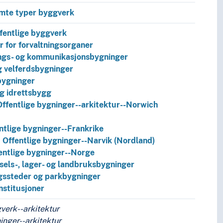
mte typer byggverk
fentlige byggverk
 for forvaltningsorganer
ngs- og kommunikasjonsbygninger
g velferdsbygninger
bygninger
og idrettsbygg
Offentlige bygninger--arkitektur--Norwich
ntlige bygninger--Frankrike
1
Offentlige bygninger--Narvik (Nordland)
entlige bygninger--Norge
els-, lager- og landbruksbygninger
gssteder og parkbygninger
nstitusjoner
verk--arkitektur
inger--arkitektur