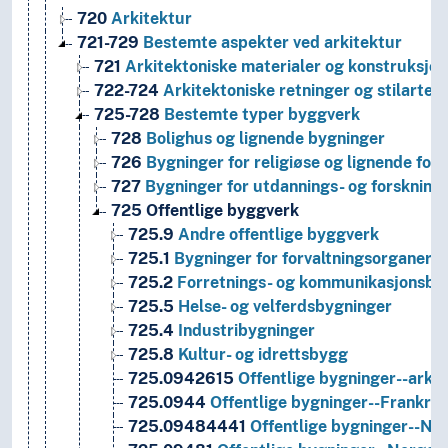
720
Arkitektur
721-729
Bestemte aspekter ved arkitektur
721
Arkitektoniske materialer og konstruksjo
722-724
Arkitektoniske retninger og stilarter
725-728
Bestemte typer byggverk
728
Bolighus og lignende bygninger
726
Bygninger for religiøse og lignende for
727
Bygninger for utdannings- og forskning
725
Offentlige byggverk
725.9
Andre offentlige byggverk
725.1
Bygninger for forvaltningsorganer
725.2
Forretnings- og kommunikasjonsby
725.5
Helse- og velferdsbygninger
725.4
Industribygninger
725.8
Kultur- og idrettsbygg
725.0942615
Offentlige bygninger--arkit
725.0944
Offentlige bygninger--Frankrik
725.09484441
Offentlige bygninger--Nar