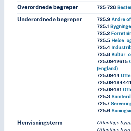
Overordnede begreper
725-728
Beste
Underordnede begreper
725.9
Andre of
nselementer
725.1
Bygninger
725.2
Forretni
725.5
Helse- o
725.4
Industri
mål
725.8
Kultur- 
sformål
725.0942615
(England)
725.0944
Offe
725.0948444
gninger
725.09481
Off
725.3
Samferds
725.7
Serverin
725.6
Soningsi
ektur--Norwich (England)
e
Henvisningsterm
Offentlige bygg
vik (Nordland)
Offentlige bygn