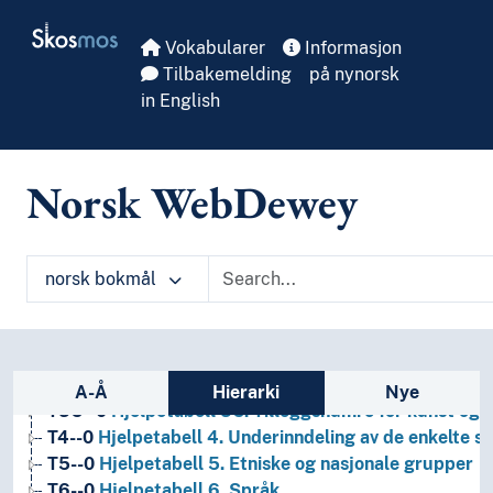
Skip to main
Skosmos
Vokabularer
Informasjon
Tilbakemelding
på nynorsk
in English
Norsk WebDewey
1
Filosofi og psykologi
9
Historie og geografi
norsk bokmål
T1--0
Hjelpetabell 1. Generell forminndeling
T2--0
Hjelpetabell 2. Geografiske områder, historiske
T3--0
Hjelpetabell 3. Underinndeling av kunst, av de 
T3A--0
Hjelpetabell 3A. Underinndeling av verker av 
Sidefelt: navigér i vokabularet på ulike m
T3B--0
Hjelpetabell 3B. Underinndeling av verker av 
A-Å
Hierarki
Nye
T3C--0
Hjelpetabell 3C. Tilleggsnumre for kunst og l
T4--0
Hjelpetabell 4. Underinndeling av de enkelte 
T5--0
Hjelpetabell 5. Etniske og nasjonale grupper
T6--0
Hjelpetabell 6. Språk