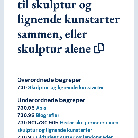
til skulptur og
6
Teknologi
lignende kunstarter
sammen, eller
skulptur alene
Overordnede begreper
730
Skulptur og lignende kunstarter
Underordnede begreper
730.95
Asia
730.92
Biografier
730.901-730.905
Historiske perioder innen
skulptur og lignende kunstarter
730.93
Oldtidens stater og landområder