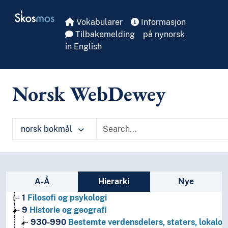
Skip to main
Skosmos
Vokabularer
Informasjon
Tilbakemelding
på nynorsk
in English
Norsk WebDewey
norsk bokmål
Sidefelt: navigér i vokabularet på ulike m
A-Å
Hierarki
Nye
1
Filosofi og psykologi
9
Historie og geografi
930-990
Bestemte verdensdelers, staters, lokalom