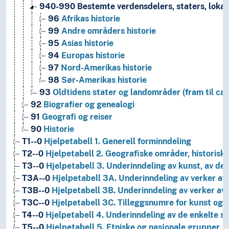
940-990
Bestemte verdensdelers, staters, lokal
96
Afrikas historie
99
Andre områders historie
95
Asias historie
94
Europas historie
97
Nord-Amerikas historie
98
Sør-Amerikas historie
93
Oldtidens stater og landområder (fram til ca.
92
Biografier og genealogi
91
Geografi og reiser
90
Historie
T1--0
Hjelpetabell 1. Generell forminndeling
T2--0
Hjelpetabell 2. Geografiske områder, historiske
T3--0
Hjelpetabell 3. Underinndeling av kunst, av de 
T3A--0
Hjelpetabell 3A. Underinndeling av verker av 
T3B--0
Hjelpetabell 3B. Underinndeling av verker av 
T3C--0
Hjelpetabell 3C. Tilleggsnumre for kunst og l
T4--0
Hjelpetabell 4. Underinndeling av de enkelte 
T5--0
Hjelpetabell 5. Etniske og nasjonale grupper