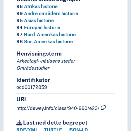
96
Afrikas historie
99
Andre områders historie
95
Asias historie
94
Europas historie
97
Nord-Amerikas historie
98
Sør-Amerikas historie
Henvisningsterm
Arkeologi--nåtidens steder
Områdestudier
Identifikator
ocd00172859
URI
http://dewey.info/class/940-990/e23/
Last ned dette begrepet
RDF/XML
TURTLE
JSON-LD