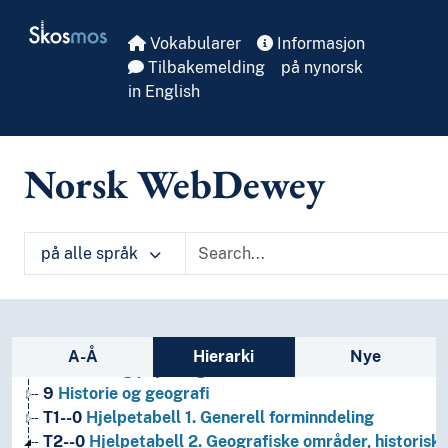
Skip to main
Skosmos
Vokabularer
Informasjon
Tilbakemelding
på nynorsk
in English
Norsk WebDewey
på alle språk
Sidefelt: navigér i vokabularet på ulike m
A-Å
Hierarki
Nye
1
Filosofi og psykologi
9
Historie og geografi
T1--0
Hjelpetabell 1. Generell forminndeling
T2--0
Hjelpetabell 2. Geografiske områder, historiske