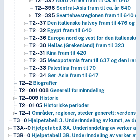
T2--397
Nord-Afrika fram til ca. år 640
T2--396
Sentral-Asia fram til ca. år 640
T2--395
Svartehavsregionen fram til 640 o
T2--37
Den italienske halvøy fram til 476 og o
T2--32
Egypt fram til 640
T2--36
Europa nord og vest for den italienske 
T2--38
Hellas (Grekenland) fram til 323
T2--31
Kina fram til 420
T2--35
Mesopotamia fram til 637 og den iransk
T2--33
Palestina fram til 70
T2--34
Sør-Asia fram til 647
T2--2
Biografier
T2--001-008
Generell forminndeling
T2--009
Historie
T2--01-05
Historiske perioder
T2--1
Områder, regioner, steder generelt; verdensh
T3--0
Hjelpetabell 3. Underinndeling av kunst, av de 
T3A--0
Hjelpetabell 3A. Underinndeling av verker av 
T3B--0
Hjelpetabell 3B. Underinndeling av verker av 