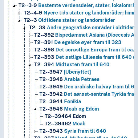
T2--3-9
Bestemte verdensdeler, stater, lokalområd
T2--4-9
Nyere tids stater og landområder; himm
T2--3
Oldtidens stater og landområder
T2--39
Andre geografiske områder i oldtiden
T2--392
Bispedømmet Asiana (Dioecesis Asi
T2--391
De egeiske øyer fram til 323
T2--398
Det sørøstlige Europa fram til ca. 
T2--393
Det østlige Lilleasia fram til 640 o
T2--394
Midtøsten fram til 640
T2--3947
[Ubenyttet]
T2--3948
Arabia Petraea
T2--3949
Den arabiske halvøy fram til 6
T2--3942
Det sørøst-sentrale Tyrkia fram
T2--3944
Fønikia
T2--3946
Moab og Edom
T2--39464
Edom
T2--39462
Moab
T2--3943
Syria fram til 640