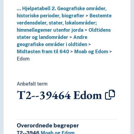
T3C--0
Hjelpetabell 3C. Tilleggsnumre for kunst og l
...
Hjelpetabell 2. Geografiske områder,
T4--0
Hjelpetabell 4. Underinndeling av de enkelte 
historiske perioder, biografier
Bestemte
T5--0
Hjelpetabell 5. Etniske og nasjonale grupper
verdensdeler, stater, lokalområder;
T6--0
Hjelpetabell 6. Språk
himmellegemer utenfor jorda
Oldtidens
0
Informatikk, informasjon og generelle verker
stater og landområder
Andre
7
Kunst og fritid
geografiske områder i oldtiden
8
Litteratur
Midtøsten fram til 640
Moab og Edom
5
Naturvitenskap
Edom
2
Religion
3
Samfunnsvitenskap
4
Språk
6
Teknologi
Anbefalt term
T2--39464
Edom
Overordnede begreper
T2--3946
Moab og Edom