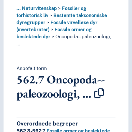
...
Naturvitenskap
Fossiler og
forhistorisk liv
Bestemte taksonomiske
dyregrupper
Fossile virvelløse dyr
(invertebrater)
Fossile ormer og
beslektede dyr
Oncopoda--paleozoologi,
…
Anbefalt term
562.7
Oncopoda--
paleozoologi, …
Overordnede begreper
562.3-562.7
Fossile ormer og beslektede