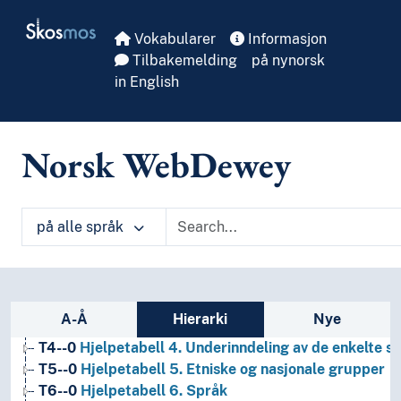
Skip to main
Skosmos
Vokabularer
Informasjon
Tilbakemelding
på nynorsk
in English
Norsk WebDewey
1
Filosofi og psykologi
9
Historie og geografi
T1--0
Hjelpetabell 1. Generell forminndeling
på alle språk
T2--0
Hjelpetabell 2. Geografiske områder, historiske
T3--0
Hjelpetabell 3. Underinndeling av kunst, av de 
T3A--0
Hjelpetabell 3A. Underinndeling av verker av 
T3B--0
Hjelpetabell 3B. Underinndeling av verker av 
Sidefelt: navigér i vokabularet på ulike m
A-Å
Hierarki
Nye
T3C--0
Hjelpetabell 3C. Tilleggsnumre for kunst og l
T4--0
Hjelpetabell 4. Underinndeling av de enkelte 
T5--0
Hjelpetabell 5. Etniske og nasjonale grupper
T6--0
Hjelpetabell 6. Språk