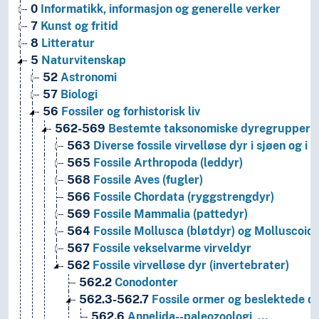
0
Informatikk, informasjon og generelle verker
7
Kunst og fritid
8
Litteratur
5
Naturvitenskap
52
Astronomi
57
Biologi
56
Fossiler og forhistorisk liv
562-569
Bestemte taksonomiske dyregrupper
563
Diverse fossile virvelløse dyr i sjøen og i 
565
Fossile Arthropoda (leddyr)
568
Fossile Aves (fugler)
566
Fossile Chordata (ryggstrengdyr)
569
Fossile Mammalia (pattedyr)
564
Fossile Mollusca (bløtdyr) og Molluscoid
567
Fossile vekselvarme virveldyr
562
Fossile virvelløse dyr (invertebrater)
562.2
Conodonter
562.3-562.7
Fossile ormer og beslektede d
562.6
Annelida--paleozoologi, …