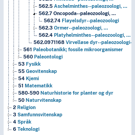
562.5
Aschelminthes--paleozoologi, …
562.7
Oncopoda--paleozoologi, …
562.74
Fløyelsdyr--paleozoologi
562.3
Ormer--paleozoologi, …
562.4
Platyhelminthes--paleozoologi, …
562.0971168
Virvelløse dyr--paleozoologi-
561
Paleobotanikk; fossile mikroorganismer
560
Paleontologi
53
Fysikk
55
Geovitenskap
54
Kjemi
51
Matematikk
580-590
Naturhistorie for planter og dyr
50
Naturvitenskap
2
Religion
3
Samfunnsvitenskap
4
Språk
6
Teknologi