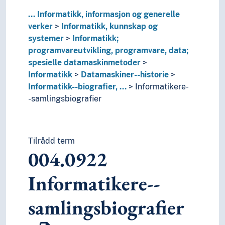
006
Spesielle datamaskinmetoder
...
Informatikk, informasjon og generelle
001
Kunnskap
verker
Informatikk, kunnskap og
003
Systemer
systemer
Informatikk;
07
Nyhetsmedier, journalistikk og publisering
programvareutvikling, programvare, data;
05
Periodika
spesielle datamaskinmetoder
7
Kunst og fritid
Informatikk
Datamaskiner--historie
8
Litteratur
Informatikk--biografier, …
Informatikere-
5
Naturvitenskap
-samlingsbiografier
2
Religion
3
Samfunnsvitenskap
4
Språk
6
Teknologi
Tilrådd term
004.0922
Informatikere--
samlingsbiografier