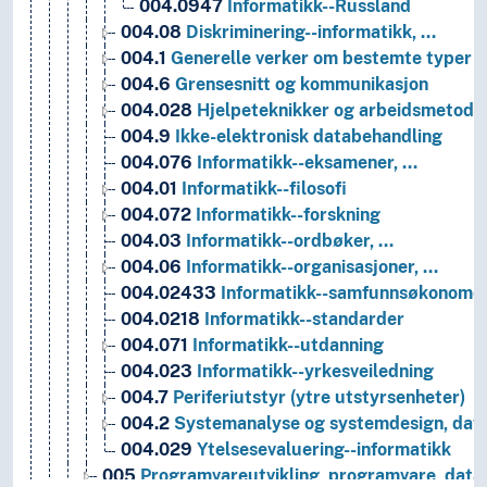
004.0947
Informatikk--Russland
004.08
Diskriminering--informatikk, …
004.1
Generelle verker om bestemte typer 
004.6
Grensesnitt og kommunikasjon
004.028
Hjelpeteknikker og arbeidsmetoder;
004.9
Ikke-elektronisk databehandling
004.076
Informatikk--eksamener, …
004.01
Informatikk--filosofi
004.072
Informatikk--forskning
004.03
Informatikk--ordbøker, …
004.06
Informatikk--organisasjoner, …
004.02433
Informatikk--samfunnsøkonomer-
004.0218
Informatikk--standarder
004.071
Informatikk--utdanning
004.023
Informatikk--yrkesveiledning
004.7
Periferiutstyr (ytre utstyrsenheter)
004.2
Systemanalyse og systemdesign, data
004.029
Ytelsesevaluering--informatikk
005
Programvareutvikling, programvare, data,