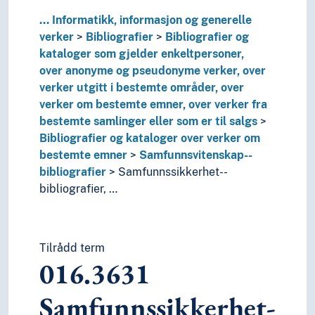
016.50902
Vitenskap--middelalderen--bibli
...
Informatikk, informasjon og generelle
016.623441
Våpen med opphav fra før skytev
verker
Bibliografier
Bibliografier og
015
Bibliografier og kataloger over verker utg
kataloger som gjelder enkeltpersoner,
012
Bibliografier og kataloger som gjelder en
over anonyme og pseudonyme verker, over
017
Generelle bibliografier og kataloger over v
verker utgitt i bestemte områder, over
02
Bibliotek- og informasjonsvitenskap
verker om bestemte emner, over verker fra
03
Encyklopedier og leksika
bestemte samlinger eller som er til salgs
06
Foreninger, organisasjoner og museer
Bibliografier og kataloger over verker om
08
Generelle samlinger
bestemte emner
Samfunnsvitenskap--
09
Håndskrifter og sjeldne bøker
bibliografier
Samfunnssikkerhet--
00
Informatikk, kunnskap og systemer
bibliografier, …
07
Nyhetsmedier, journalistikk og publisering
05
Periodika
7
Kunst og fritid
8
Litteratur
Tilrådd term
016.3631
5
Naturvitenskap
2
Religion
Samfunnssikkerhet-
3
Samfunnsvitenskap
4
Språk