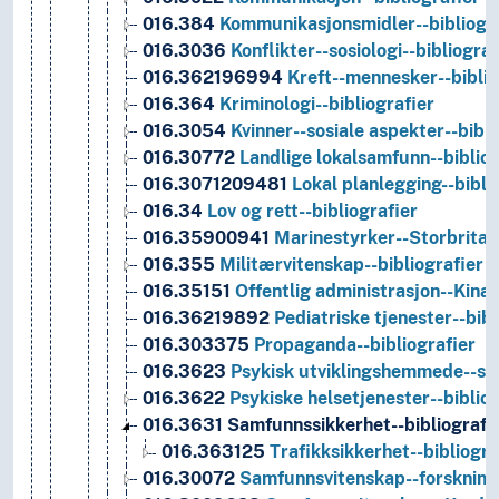
016.384
Kommunikasjonsmidler--bibliogra
016.3036
Konflikter--sosiologi--bibliograf
016.362196994
Kreft--mennesker--biblio
016.364
Kriminologi--bibliografier
016.3054
Kvinner--sosiale aspekter--bibli
016.30772
Landlige lokalsamfunn--bibliog
016.3071209481
Lokal planlegging--bibli
016.34
Lov og rett--bibliografier
016.35900941
Marinestyrker--Storbritann
016.355
Militærvitenskap--bibliografier
016.35151
Offentlig administrasjon--Kina-
016.36219892
Pediatriske tjenester--bibl
016.303375
Propaganda--bibliografier
016.3623
Psykisk utviklingshemmede--sosi
016.3622
Psykiske helsetjenester--bibliog
016.3631
Samfunnssikkerhet--bibliografie
016.363125
Trafikksikkerhet--bibliogra
016.30072
Samfunnsvitenskap--forskning-