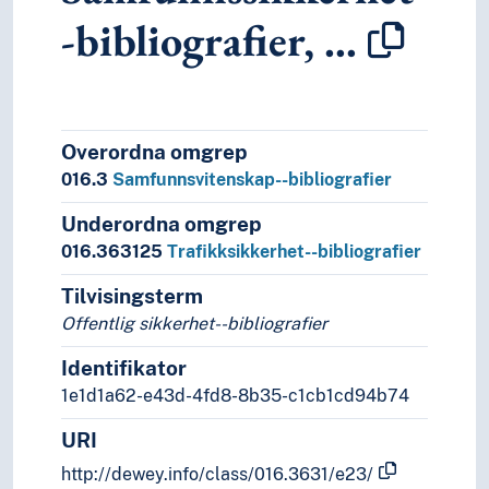
-bibliografier, …
6
Teknologi
Overordna omgrep
016.3
Samfunnsvitenskap--bibliografier
Underordna omgrep
016.363125
Trafikksikkerhet--bibliografier
Tilvisingsterm
Offentlig sikkerhet--bibliografier
Identifikator
1e1d1a62-e43d-4fd8-8b35-c1cb1cd94b74
URI
http://dewey.info/class/016.3631/e23/