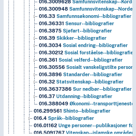
016.3009628
Samfunnsvitenskap--Kordofa
016.300948
Samfunnsvitenskap--Norden--
016.33
Samfunnsøkonomi--bibliografier
016.36331
Sensur--bibliografier
016.3875
Sjøfart--bibliografier
016.39
Skikker--bibliografier
016.3034
Sosial endring--bibliografier
016.30212
Sosial forståelse--bibliografier
016.361
Sosial velferd--bibliografier
016.30556
Sosialt vanskeligstilte persone
016.3896
Standarder--bibliografier
016.32
Statsvitenskap--bibliografier
016.3637386
Sur nedbør--bibliografier
016.37
Utdanning--bibliografier
016.388049
Økonomi--transporttjenester-
016.299561
Shinto--bibliografier
016.4
Språk--bibliografier
016.01162
Unge personer--publikasjoner for--
016.5091767
Vitenskap--islamske områder--