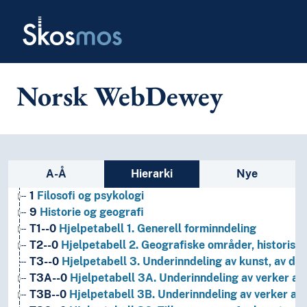
Skip to main
Skosmos
Norsk WebDewey
Sidefelt: navigér i vokabularet
A-Å
Hierarki
Nye
1
Filosofi og psykologi
9
Historie og geografi
T1--0
Hjelpetabell 1. Generell forminndeling
T2--0
Hjelpetabell 2. Geografiske områder, historiske
T3--0
Hjelpetabell 3. Underinndeling av kunst, av de 
T3A--0
Hjelpetabell 3A. Underinndeling av verker av 
T3B--0
Hjelpetabell 3B. Underinndeling av verker av 