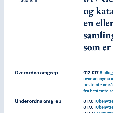
Tilrådd term
itteratur
og kata
språk og språkgrupper
en elle
samling
som er 
nkeltpersoner, over anonyme og pseudonyme verker, over ve
Overordna omgrep
012-017
Biblio
over anonyme o
og pseudonyme verker
bestemte områd
m bestemte emner
fra bestemte sa
itt i bestemte områder
keltpersoner
Underordna omgrep
017.8
[Ubenytte
erker fra en eller flere bestemte samlinger eller over verker
017.6
[Ubenytte