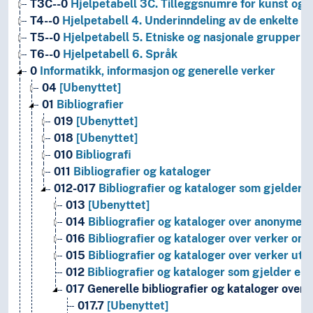
T3C--0
Hjelpetabell 3C. Tilleggsnumre for kunst og l
T4--0
Hjelpetabell 4. Underinndeling av de enkelte 
T5--0
Hjelpetabell 5. Etniske og nasjonale grupper
T6--0
Hjelpetabell 6. Språk
0
Informatikk, informasjon og generelle verker
04
[Ubenyttet]
01
Bibliografier
019
[Ubenyttet]
018
[Ubenyttet]
010
Bibliografi
011
Bibliografier og kataloger
012-017
Bibliografier og kataloger som gjelder e
013
[Ubenyttet]
014
Bibliografier og kataloger over anonyme 
016
Bibliografier og kataloger over verker o
015
Bibliografier og kataloger over verker utg
012
Bibliografier og kataloger som gjelder en
017
Generelle bibliografier og kataloger over v
017.7
[Ubenyttet]