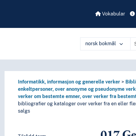
Vokabular
norsk bokmål
Informatikk, informasjon og generelle verker
Bibl
enkeltpersoner, over anonyme og pseudonyme verker
verker om bestemte emner, over verker fra bestemte
bibliografier og kataloger over verker fra en eller fl
 perioder, biografier
salgs
enkelte språks litteraturer, av bestemte litterære former
eller om de enkelte forfattere
017
Gen
eller om mer enn én forfatter