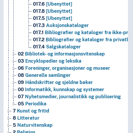
017.6
[Ubenyttet]
017.8
[Ubenyttet]
017.5
[Ubenyttet]
017.3
Auksjonskataloger
017.1
Bibliografier og kataloger fra ikke-priv
017.2
Bibliografier og kataloger fra privatbib
017.4
Salgskataloger
02
Bibliotek- og informasjonsvitenskap
03
Encyklopedier og leksika
06
Foreninger, organisasjoner og museer
08
Generelle samlinger
09
Håndskrifter og sjeldne bøker
00
Informatikk, kunnskap og systemer
07
Nyhetsmedier, journalistikk og publisering
05
Periodika
7
Kunst og fritid
8
Litteratur
5
Naturvitenskap
2
Religion