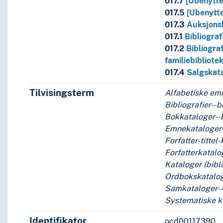
017.7
[Ubenytte
017.5
[Ubenytte
017.3
Auksjons
017.1
Bibliograf
017.2
Bibliogra
atbiblioteker
familiebibliote
lioteker og familiebiblioteker
017.4
Salgskat
Tilvisingsterm
Alfabetiske em
Bibliografier--
Bokkataloger--b
Emnekataloger--
Forfatter-tittel
Forfatterkatalog
Kataloger (bibl
Ordbokskataloge
Samkataloger--b
Systematiske ka
Identifikator
ocd00117390