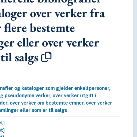
loger over verker fra
r flere bestemte
er eller over verker
til salgs
rker utgitt i bestemte områder, over verker om bestemte em
grafier og kataloger som gjelder enkeltpersoner,
g pseudonyme verker, over verker utgitt i
er, over verker om bestemte emner, over verker
mlinger eller som er til salgs
t]
 som er til salgs
t]