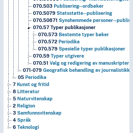
070.503
Publisering--ordbøker
070.5079
Statsstøtte--publisering
070.50871
Synshemmede personer--publise
070.57
Typer publikasjoner
070.573
Bestemte typer bøker
070.572
Periodika
070.579
Spesielle typer publikasjoner
070.59
Typer utgivere
070.51
Valg og redigering av manuskripter
071-079
Geografisk behandling av journalistikk o
05
Periodika
7
Kunst og fritid
8
Litteratur
5
Naturvitenskap
2
Religion
3
Samfunnsvitenskap
4
Språk
6
Teknologi