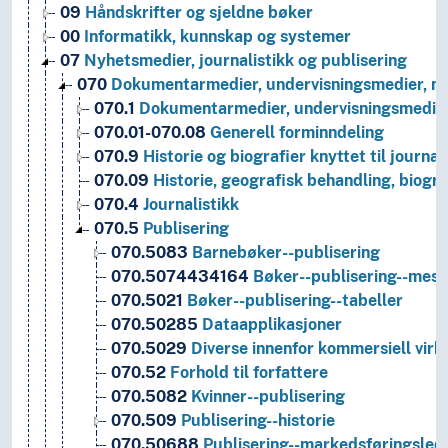
09
Håndskrifter og sjeldne bøker
00
Informatikk, kunnskap og systemer
07
Nyhetsmedier, journalistikk og publisering
070
Dokumentarmedier, undervisningsmedier, nyhe
070.1
Dokumentarmedier, undervisningsmedier
070.01-070.08
Generell forminndeling
070.9
Historie og biografier knyttet til journal
070.09
Historie, geografisk behandling, biogra
070.4
Journalistikk
070.5
Publisering
070.5083
Barnebøker--publisering
070.5074434164
Bøker--publisering--mess
070.5021
Bøker--publisering--tabeller
070.50285
Dataapplikasjoner
070.5029
Diverse innenfor kommersiell vir
070.52
Forhold til forfattere
070.5082
Kvinner--publisering
070.509
Publisering--historie
070.50688
Publisering--markedsføringsled