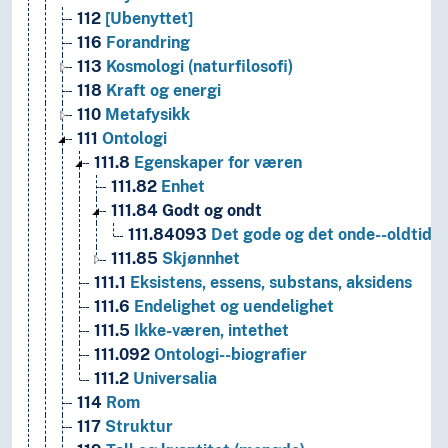
112
[Ubenyttet]
116
Forandring
113
Kosmologi (naturfilosofi)
118
Kraft og energi
110
Metafysikk
111
Ontologi
111.8
Egenskaper for væren
111.82
Enhet
111.84
Godt og ondt
111.84093
Det gode og det onde--oldtide
111.85
Skjønnhet
111.1
Eksistens, essens, substans, aksidens
111.6
Endelighet og uendelighet
111.5
Ikke-væren, intethet
111.092
Ontologi--biografier
111.2
Universalia
114
Rom
117
Struktur