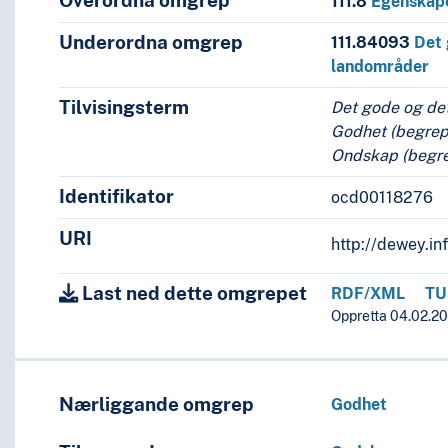
Overordna omgrep
111.8
Egenskape
Underordna omgrep
111.84093
Det 
landområder
Tilvisingsterm
Det gode og de
Godhet (begrep
Ondskap (begr
Identifikator
ocd00118276
ns stater og landområder
URI
http://dewey.in
Last ned dette omgrepet
RDF/XML
TU
Oppretta 04.02.201
Nærliggande omgrep
Godhet