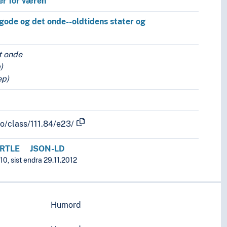
r for væren
gode og det onde--oldtidens stater og
t onde
)
ep)
fo/class/111.84/e23/
RTLE
JSON-LD
0, sist endra 29.11.2012
Humord