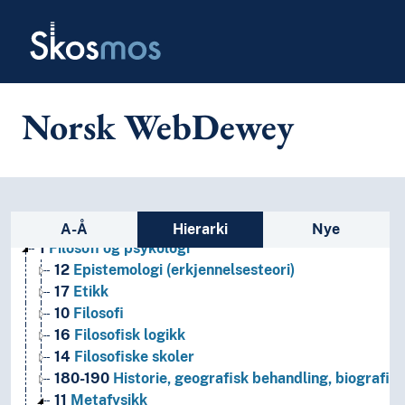
Skip to main
Skosmos
Norsk WebDewey
Sidefelt: navigér i vokabularet
A-Å
Hierarki
Nye
1
Filosofi og psykologi
12
Epistemologi (erkjennelsesteori)
17
Etikk
10
Filosofi
16
Filosofisk logikk
14
Filosofiske skoler
180-190
Historie, geografisk behandling, biografier
11
Metafysikk