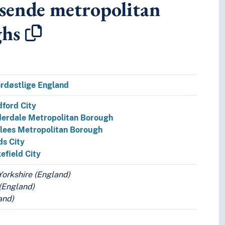
nsende metropolitan
ghs
rdøstlige England
dford City
derdale Metropolitan Borough
klees Metropolitan Borough
ds City
efield City
Yorkshire (England)
(England)
and)