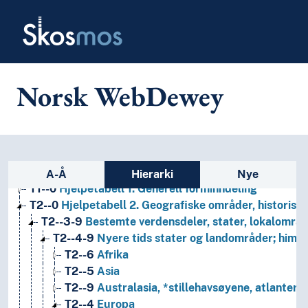
Skip to main
Skosmos
Norsk WebDewey
1
Filosofi og psykologi
Sidefelt: navigér i vokabularet
9
Historie og geografi
A-Å
Hierarki
Nye
T1--0
Hjelpetabell 1. Generell forminndeling
T2--0
Hjelpetabell 2. Geografiske områder, historiske
T2--3-9
Bestemte verdensdeler, stater, lokalområd
T2--4-9
Nyere tids stater og landområder; himm
T2--6
Afrika
T2--5
Asia
T2--9
Australasia, *stillehavsøyene, atlanterh
T2--4
Europa