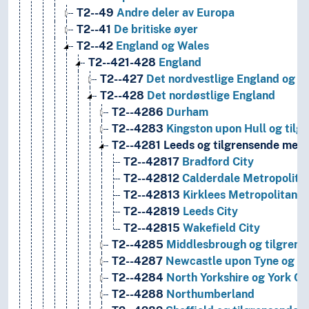
T2--49
Andre deler av Europa
T2--41
De britiske øyer
T2--42
England og Wales
T2--421-428
England
T2--427
Det nordvestlige England og 
T2--428
Det nordøstlige England
T2--4286
Durham
T2--4283
Kingston upon Hull og tilgr
T2--4281
Leeds og tilgrensende metr
T2--42817
Bradford City
T2--42812
Calderdale Metropolita
T2--42813
Kirklees Metropolitan 
T2--42819
Leeds City
T2--42815
Wakefield City
T2--4285
Middlesbrough og tilgrense
T2--4287
Newcastle upon Tyne og ti
T2--4284
North Yorkshire og York Ci
T2--4288
Northumberland