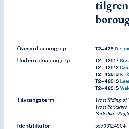
tilgre
borou
Man
Overordna omgrep
T2--428
Det no
ensende unitary authorities
Underordna omgrep
T2--42817
Bra
opolitan boroughs
T2--42812
Cal
T2--42813
Kir
n Borough
T2--42819
Lee
Borough
T2--42815
Wak
Tilvisingsterm
West Riding of 
nde unitary authorities
West Yorkshire 
lgrensende metropolitan boroughs
Yorkshire (Engl
ty
Identifikator
ocd00124904