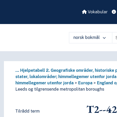
Vokabular
norsk bokmål
...
Hjelpetabell 2. Geografiske områder, historiske p
stater, lokalområder; himmellegemer utenfor jorda
 perioder, biografier
himmellegemer utenfor jorda
Europa
England o
er; himmellegemer utenfor jorda
Leeds og tilgrensende metropolitan boroughs
ellegemer utenfor jorda
T2--4
avsøyene, arktiske øyer, Antarktis, himmellegemer utenfor 
Tilrådd term