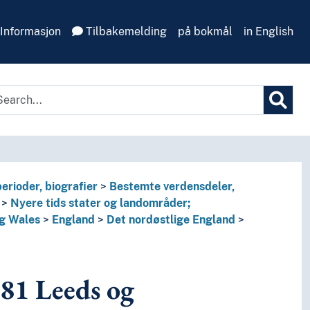
Informasjon
Tilbakemelding
på bokmål
in English
erioder, biografier
Bestemte verdensdeler,
Nyere tids stater og landområder;
g Wales
England
Det nordøstlige England
281
Leeds og
jorda