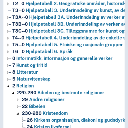
T2--0
Hjelpetabell 2. Geografiske områder, historiske
T3--0
Hjelpetabell 3. Underinndeling av kunst, av de 
T3A--0
Hjelpetabell 3A. Underinndeling av verker av 
T3B--0
Hjelpetabell 3B. Underinndeling av verker av 
T3C--0
Hjelpetabell 3C. Tilleggsnumre for kunst og l
T4--0
Hjelpetabell 4. Underinndeling av de enkelte 
T5--0
Hjelpetabell 5. Etniske og nasjonale grupper
T6--0
Hjelpetabell 6. Språk
0
Informatikk, informasjon og generelle verker
7
Kunst og fritid
8
Litteratur
5
Naturvitenskap
2
Religion
220-290
Bibelen og bestemte religioner
29
Andre religioner
22
Bibelen
230-280
Kristendom
26
Kirkens organisasjon, diakoni og gudsdyrke
24
Kristen livsførsel