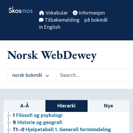
Skip to main
Skosmos
Vokabular
Informasjon
Tilbakemelding
på bokmål
in English
Norsk WebDewey
norsk bokmål
Sidefelt: navigér i vokabularet
A-Å
Hierarki
Nye
1
Filosofi og psykologi
9
Historie og geografi
T1--0
Hjelpetabell 1. Generell forminndeling