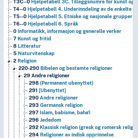
T3C--0
Hjelpetabell 3C. Tilleggsnumre for kunst og l
T4--0
Hjelpetabell 4. Underinndeling av de enkelte 
T5--0
Hjelpetabell 5. Etniske og nasjonale grupper
T6--0
Hjelpetabell 6. Språk
0
Informatikk, informasjon og generelle verker
7
Kunst og fritid
8
Litteratur
5
Naturvitenskap
2
Religion
220-290
Bibelen og bestemte religioner
29
Andre religioner
298
(Permanent ubenyttet)
291
[Ubenyttet]
290
Andre religioner
293
Germansk religion
297
Islam, babisme, baha'i
296
Jødedom
292
Klassisk religion (gresk og romersk religio
294
Religioner av indisk opprinnelse