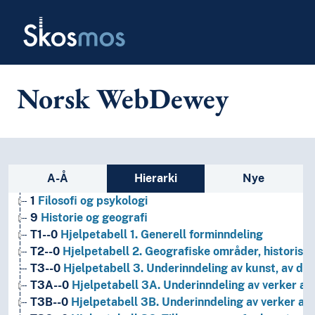
Skip to main
Skosmos
Norsk WebDewey
Sidefelt: navigér i vokabularet
A-Å
Hierarki
Nye
1
Filosofi og psykologi
9
Historie og geografi
T1--0
Hjelpetabell 1. Generell forminndeling
T2--0
Hjelpetabell 2. Geografiske områder, historiske
T3--0
Hjelpetabell 3. Underinndeling av kunst, av de 
T3A--0
Hjelpetabell 3A. Underinndeling av verker av 
T3B--0
Hjelpetabell 3B. Underinndeling av verker av 