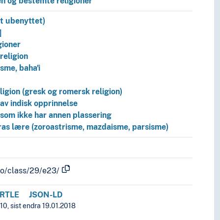
en og bestemte religioner
t ubenyttet)
]
gioner
religion
isme, baha'i
ligion (gresk og romersk religion)
 av indisk opprinnelse
 som ikke har annen plassering
as lære (zoroastrisme, mazdaisme, parsisme)
fo/class/29/e23/
RTLE
JSON-LD
0, sist endra 19.01.2018