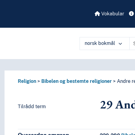
Vokabular
norsk bokmål
Religion
Bibelen og bestemte religioner
Andre re
29
Andr
Tilrådd term
 perioder, biografier
enkelte språks litteraturer, av bestemte litterære former
eller om de enkelte forfattere
eller om mer enn én forfatter