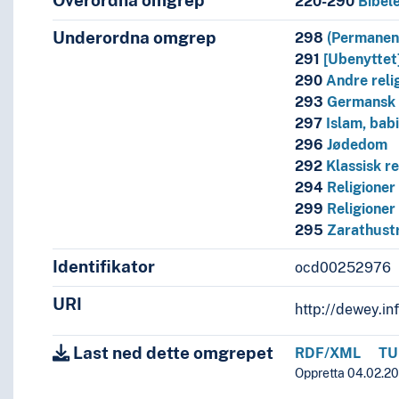
Overordna omgrep
220-290
Bibel
itteratur
språk og språkgrupper
Underordna omgrep
298
(Permanen
291
[Ubenyttet
290
Andre reli
293
Germansk 
297
Islam, bab
296
Jødedom
292
Klassisk re
294
Religioner
299
Religioner
295
Zarathustr
Identifikator
ocd00252976
URI
http://dewey.in
Last ned dette omgrepet
RDF/XML
TU
n)
Oppretta 04.02.201