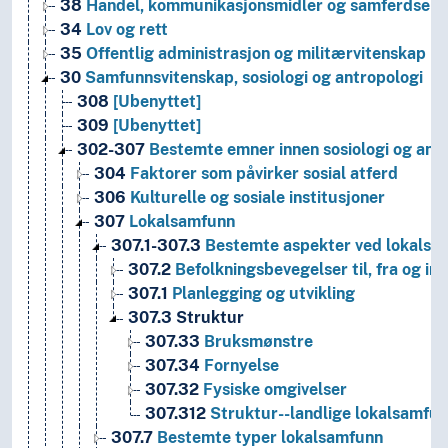
38
Handel, kommunikasjonsmidler og samferdsel
34
Lov og rett
35
Offentlig administrasjon og militærvitenskap
30
Samfunnsvitenskap, sosiologi og antropologi
308
[Ubenyttet]
309
[Ubenyttet]
302-307
Bestemte emner innen sosiologi og ant
304
Faktorer som påvirker sosial atferd
306
Kulturelle og sosiale institusjoner
307
Lokalsamfunn
307.1-307.3
Bestemte aspekter ved lokalsa
307.2
Befolkningsbevegelser til, fra og in
307.1
Planlegging og utvikling
307.3
Struktur
307.33
Bruksmønstre
307.34
Fornyelse
307.32
Fysiske omgivelser
307.312
Struktur--landlige lokalsamfu
307.7
Bestemte typer lokalsamfunn