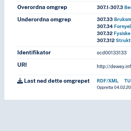
Overordna omgrep
307.1-307.3
Be
Underordna omgrep
307.33
Bruksm
307.34
Fornye
307.32
Fysiske
307.312
Strukt
ropologi
Identifikator
ocd00133133
URI
http://dewey.in
mfunn
nen lokalsamfunn
Last ned dette omgrepet
RDF/XML
TU
Oppretta 04.02.201
nn