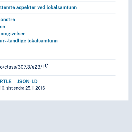
stemte aspekter ved lokalsamfunn
ønstre
lse
 omgivelser
ur--landlige lokalsamfunn
fo/class/307.3/e23/
RTLE
JSON-LD
0, sist endra 25.11.2016