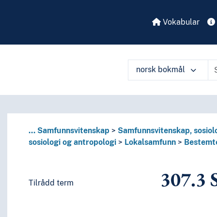
Vokabular
 perioder, biografier
enkelte språks litteraturer, av bestemte litterære former
norsk bokmål
eller om de enkelte forfattere
eller om mer enn én forfatter
itteratur
språk og språkgrupper
...
Samfunnsvitenskap
Samfunnsvitenskap, sosiolo
sosiologi og antropologi
Lokalsamfunn
Bestemte
307.3
S
Tilrådd term