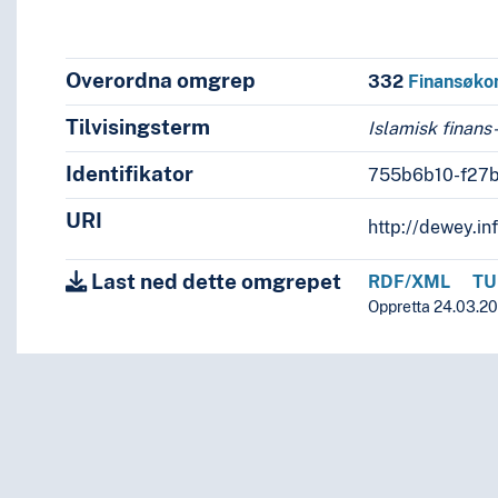
ning av landområder og energi
Overordna omgrep
332
Finansøko
Tilvisingsterm
 penger fra sosial kreditt
Islamisk finans
Identifikator
755b6b10-f27
URI
http://dewey.i
Last ned dette omgrepet
RDF/XML
TU
Oppretta 24.03.20
i