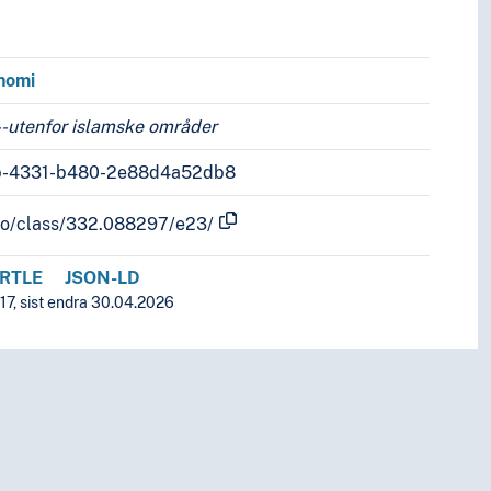
nomi
--utenfor islamske områder
b-4331-b480-2e88d4a52db8
nfo/class/332.088297/e23/
RTLE
JSON-LD
17, sist endra 30.04.2026