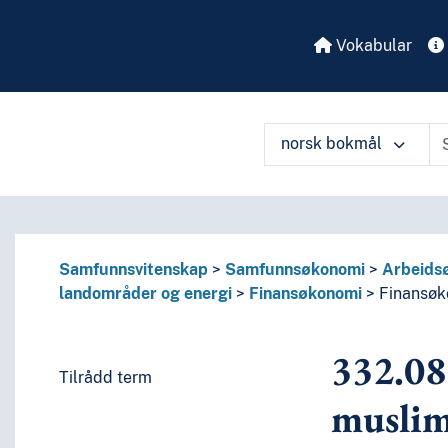
 perioder, biografier
enkelte språks litteraturer, av bestemte litterære former
Vokabular
eller om de enkelte forfattere
eller om mer enn én forfatter
itteratur
språk og språkgrupper
norsk bokmål
Samfunnsvitenskap
Samfunnsøkonomi
Arbeidsø
landområder og energi
Finansøkonomi
Finansøk
332.0
Tilrådd term
muslim