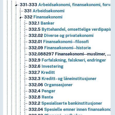
331-333
Arbeidsøkonomi, finansøkonomi, forvalt
331
Arbeidsøkonomi
332
Finansøkonomi
332.1
Banker
332.5
Byttehandel, omsettelige verdipapirer,
332.02
Diverse og privatøkonomi
332.01
Finansøkonomi--filosofi
332.09
Finansøkonomi--historie
332.088297
Finansøkonomi--muslimer, …
332.9
Forfalskning, falskneri, endringer
332.6
Investering
332.7
Kreditt
332.3
Kreditt- og låneinstitusjoner
332.06
Organsasjoner
332.4
Penger
332.8
Rente
332.2
Spesialiserte bankinstitusjoner
332.04
Spesielle emner innen finansøkonom