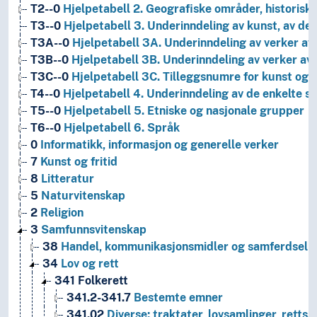
T2--0
Hjelpetabell 2. Geografiske områder, historiske
T3--0
Hjelpetabell 3. Underinndeling av kunst, av de 
T3A--0
Hjelpetabell 3A. Underinndeling av verker av 
T3B--0
Hjelpetabell 3B. Underinndeling av verker av 
T3C--0
Hjelpetabell 3C. Tilleggsnumre for kunst og l
T4--0
Hjelpetabell 4. Underinndeling av de enkelte 
T5--0
Hjelpetabell 5. Etniske og nasjonale grupper
T6--0
Hjelpetabell 6. Språk
0
Informatikk, informasjon og generelle verker
7
Kunst og fritid
8
Litteratur
5
Naturvitenskap
2
Religion
3
Samfunnsvitenskap
38
Handel, kommunikasjonsmidler og samferdsel
34
Lov og rett
341
Folkerett
341.2-341.7
Bestemte emner
341.02
Diverse; traktater, lovsamlinger, rettss