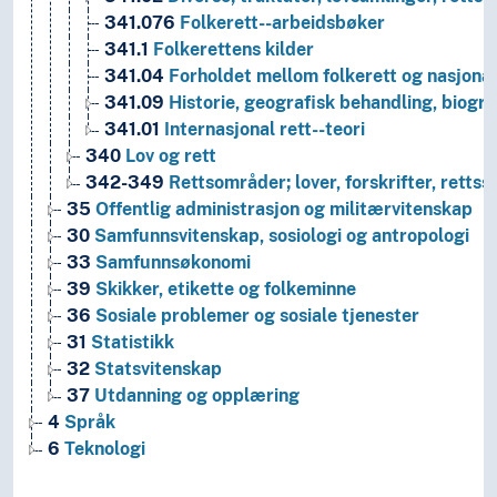
341.076
Folkerett--arbeidsbøker
341.1
Folkerettens kilder
341.04
Forholdet mellom folkerett og nasjonal
341.09
Historie, geografisk behandling, biogra
341.01
Internasjonal rett--teori
340
Lov og rett
342-349
Rettsområder; lover, forskrifter, rett
35
Offentlig administrasjon og militærvitenskap
30
Samfunnsvitenskap, sosiologi og antropologi
33
Samfunnsøkonomi
39
Skikker, etikette og folkeminne
36
Sosiale problemer og sosiale tjenester
31
Statistikk
32
Statsvitenskap
37
Utdanning og opplæring
4
Språk
6
Teknologi