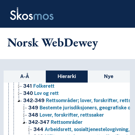
Skip to main
T4--0
Hjelpetabell 4. Underinndeling av de enkelte 
Skosmos
T5--0
Hjelpetabell 5. Etniske og nasjonale grupper
T6--0
Hjelpetabell 6. Språk
0
Informatikk, informasjon og generelle verker
7
Kunst og fritid
Norsk WebDewey
8
Litteratur
5
Naturvitenskap
2
Religion
3
Samfunnsvitenskap
38
Handel, kommunikasjonsmidler og samferdsel
Sidefelt: navigér i vokabularet
A-Å
Hierarki
Nye
34
Lov og rett
341
Folkerett
340
Lov og rett
342-349
Rettsområder; lover, forskrifter, rett
349
Bestemte jurisdiksjoners, geografiske om
348
Lover, forskrifter, rettssaker
342-347
Rettsområder
344
Arbeidsrett, sosialtjenestelovgivning, u