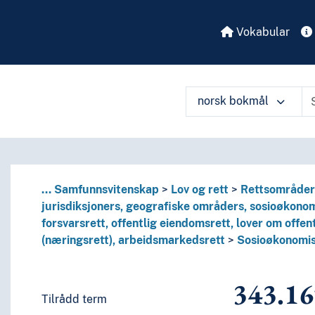
språk og språkgrupper
Vokabular
norsk bokmål
...
Samfunnsvitenskap
Lov og rett
Rettsområder; 
jurisdiksjoners, geografiske områders, sosioøkono
forsvarsrett, offentlig eiendomsrett, lover om offen
ssaker; bestemte jurisdiksjoners, geografiske områders, sos
(næringsrett), arbeidsmarkedsrett
Sosioøkonomi
råders, sosioøkonomiske områders, regionale mellomstatlig
343.16
Tilrådd term
tdanningsrett, kulturlover