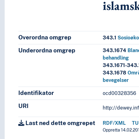
islams
ndomsrett, lover om offentlige finanser, skattelovgivning, h
 geografiske områder
g avgifter
biografier
Overordna omgrep
343.1
Sosioøk
bud
Underordna omgrep
343.1674
Blan
anlover
behandling
de)
343.1671-343
sjoner
343.1678
Områ
bevegelser
het
Identifikator
ocd00328356
URI
ivning--utviklingsland
http://dewey.in
s
k rett og sammenlignende behandling
Last ned dette omgrepet
RDF/XML
TU
er
Oppretta 14.02.201
mte islamske grener og bevegelser