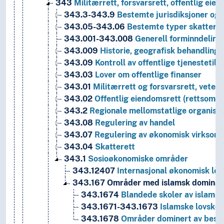
343
Militærrett, forsvarsrett, offentlig eie
343.3-343.9
Bestemte jurisdiksjoner og
343.05-343.06
Bestemte typer skatter o
343.001-343.008
Generell forminndeling
343.009
Historie, geografisk behandling, 
343.09
Kontroll av offentlige tjenestetil
343.03
Lover om offentlige finanser
343.01
Militærrett og forsvarsrett, veter
343.02
Offentlig eiendomsrett (rettsområ
343.2
Regionale mellomstatlige organisa
343.08
Regulering av handel
343.07
Regulering av økonomisk virksom
343.04
Skatterett
343.1
Sosioøkonomiske områder
343.12407
Internasjonal økonomisk lovg
343.167
Områder med islamsk dominan
343.1674
Blandede skoler av islams
343.1671-343.1673
Islamske lovskol
343.1678
Områder dominert av beste