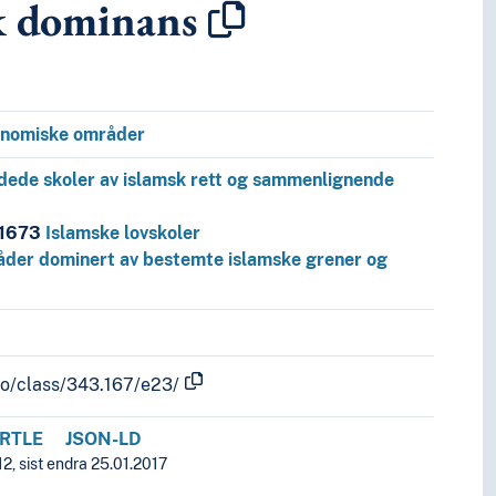
k dominans
andelsrett (næringsrett), arbeidsmarkedsrett
onomiske områder
dede skoler av islamsk rett og sammenlignende
.1673
Islamske lovskoler
der dominert av bestemte islamske grener og
fo/class/343.167/e23/
RTLE
JSON-LD
2, sist endra 25.01.2017