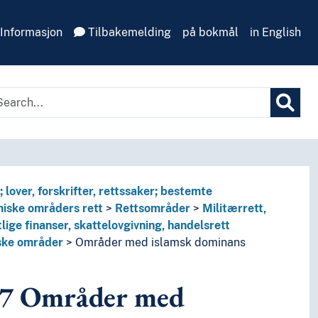
Informasjon
Tilbakemelding
på bokmål
in English
lover, forskrifter, rettssaker; bestemte
miske områders rett
Rettsområder
Militærrett,
tlige finanser, skattelovgivning, handelsrett
ioøkonomiske områders rett
ske områder
Områder med islamsk dominans
e organisasjoners rett
7
Områder med