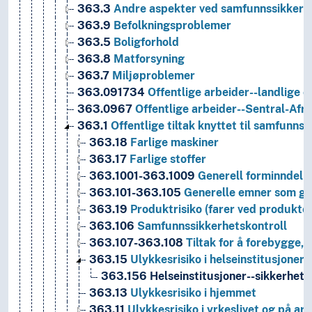
363.3
Andre aspekter ved samfunnssikkerh
363.9
Befolkningsproblemer
363.5
Boligforhold
363.8
Matforsyning
363.7
Miljøproblemer
363.091734
Offentlige arbeider--landlige 
363.0967
Offentlige arbeider--Sentral-Afri
363.1
Offentlige tiltak knyttet til samfunnss
363.18
Farlige maskiner
363.17
Farlige stoffer
363.1001-363.1009
Generell forminndeli
363.101-363.105
Generelle emner som gjel
363.19
Produktrisiko (farer ved produkter
363.106
Samfunnssikkerhetskontroll
363.107-363.108
Tiltak for å forebygge, 
363.15
Ulykkesrisiko i helseinstitusjoner
363.156
Helseinstitusjoner--sikkerhet--
363.13
Ulykkesrisiko i hjemmet
363.11
Ulykkesrisiko i yrkeslivet og på ar