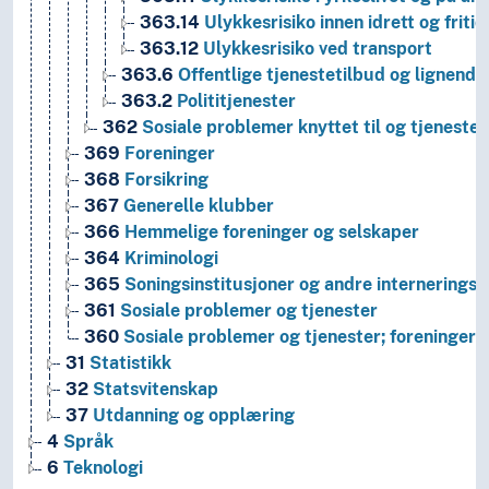
363.14
Ulykkesrisiko innen idrett og fritid
363.12
Ulykkesrisiko ved transport
363.6
Offentlige tjenestetilbud og lignende
363.2
Polititjenester
362
Sosiale problemer knyttet til og tjeneste
369
Foreninger
368
Forsikring
367
Generelle klubber
366
Hemmelige foreninger og selskaper
364
Kriminologi
365
Soningsinstitusjoner og andre interneringsi
361
Sosiale problemer og tjenester
360
Sosiale problemer og tjenester; foreninger
31
Statistikk
32
Statsvitenskap
37
Utdanning og opplæring
4
Språk
6
Teknologi