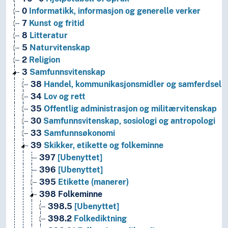
0
Informatikk, informasjon og generelle verker
7
Kunst og fritid
8
Litteratur
5
Naturvitenskap
2
Religion
3
Samfunnsvitenskap
38
Handel, kommunikasjonsmidler og samferdsel
34
Lov og rett
35
Offentlig administrasjon og militærvitenskap
30
Samfunnsvitenskap, sosiologi og antropologi
33
Samfunnsøkonomi
39
Skikker, etikette og folkeminne
397
[Ubenyttet]
396
[Ubenyttet]
395
Etikette (manerer)
398
Folkeminne
398.5
[Ubenyttet]
398.2
Folkediktning