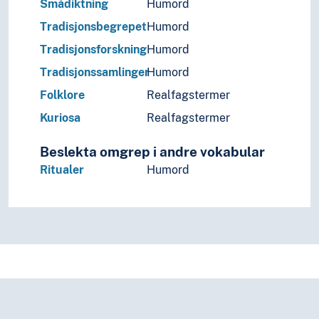
Smådiktning
Humord
Tradisjonsbegrepet
Humord
Tradisjonsforskning
Humord
Tradisjonssamlinger
Humord
Folklore
Realfagstermer
Kuriosa
Realfagstermer
Beslekta omgrep i andre vokabular
Ritualer
Humord