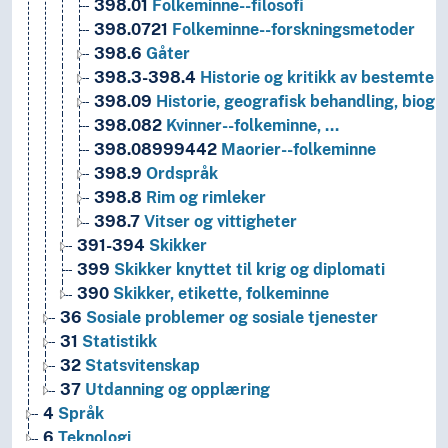
398.01
Folkeminne--filosofi
398.0721
Folkeminne--forskningsmetoder
398.6
Gåter
398.3-398.4
Historie og kritikk av bestemte m
398.09
Historie, geografisk behandling, biogra
398.082
Kvinner--folkeminne, …
398.08999442
Maorier--folkeminne
398.9
Ordspråk
398.8
Rim og rimleker
398.7
Vitser og vittigheter
391-394
Skikker
399
Skikker knyttet til krig og diplomati
390
Skikker, etikette, folkeminne
36
Sosiale problemer og sosiale tjenester
31
Statistikk
32
Statsvitenskap
37
Utdanning og opplæring
4
Språk
6
Teknologi