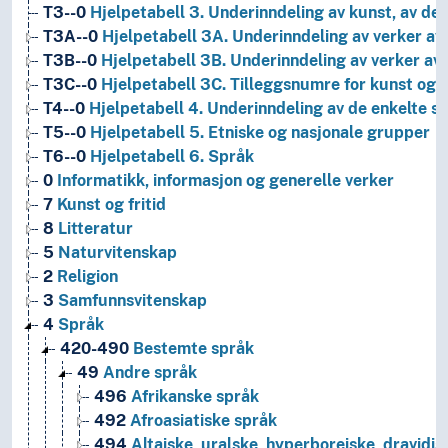
T3--0
Hjelpetabell 3. Underinndeling av kunst, av de 
T3A--0
Hjelpetabell 3A. Underinndeling av verker av 
T3B--0
Hjelpetabell 3B. Underinndeling av verker av 
T3C--0
Hjelpetabell 3C. Tilleggsnumre for kunst og l
T4--0
Hjelpetabell 4. Underinndeling av de enkelte 
T5--0
Hjelpetabell 5. Etniske og nasjonale grupper
T6--0
Hjelpetabell 6. Språk
0
Informatikk, informasjon og generelle verker
7
Kunst og fritid
8
Litteratur
5
Naturvitenskap
2
Religion
3
Samfunnsvitenskap
4
Språk
420-490
Bestemte språk
49
Andre språk
496
Afrikanske språk
492
Afroasiatiske språk
494
Altaiske, uralske, hyperboreiske, dravidis