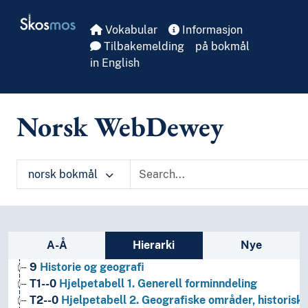
Skip to main
Skosmos
Vokabular
Informasjon
Tilbakemelding
på bokmål
in English
Norsk WebDewey
norsk bokmål
Sidefelt: navigér i vokabularet
A-Å
Hierarki
Nye
1
Filosofi og psykologi
9
Historie og geografi
T1--0
Hjelpetabell 1. Generell forminndeling
T2--0
Hjelpetabell 2. Geografiske områder, historiske