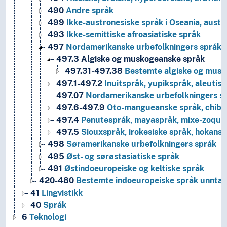
490
Andre språk
499
Ikke-austronesiske språk i Oseania, austr
493
Ikke-semittiske afroasiatiske språk
497
Nordamerikanske urbefolkningers språk
497.3
Algiske og muskogeanske språk
497.31-497.38
Bestemte algiske og musko
497.1-497.2
Inuitspråk, yupikspråk, aleutis
497.07
Nordamerikanske urbefolkningers sp
497.6-497.9
Oto-mangueanske språk, chibch
497.4
Penutespråk, mayaspråk, mixe-zoques
497.5
Siouxspråk, irokesiske språk, hokans
498
Søramerikanske urbefolkningers språk
495
Øst- og sørøstasiatiske språk
491
Østindoeuropeiske og keltiske språk
420-480
Bestemte indoeuropeiske språk unntatt
41
Lingvistikk
40
Språk
6
Teknologi