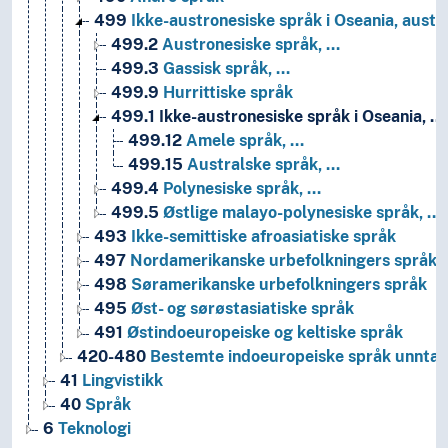
499
Ikke-austronesiske språk i Oseania, austr
499.2
Austronesiske språk, …
499.3
Gassisk språk, …
499.9
Hurrittiske språk
499.1
Ikke-austronesiske språk i Oseania, …
499.12
Amele språk, …
499.15
Australske språk, …
499.4
Polynesiske språk, …
499.5
Østlige malayo-polynesiske språk, …
493
Ikke-semittiske afroasiatiske språk
497
Nordamerikanske urbefolkningers språk
498
Søramerikanske urbefolkningers språk
495
Øst- og sørøstasiatiske språk
491
Østindoeuropeiske og keltiske språk
420-480
Bestemte indoeuropeiske språk unntatt
41
Lingvistikk
40
Språk
6
Teknologi