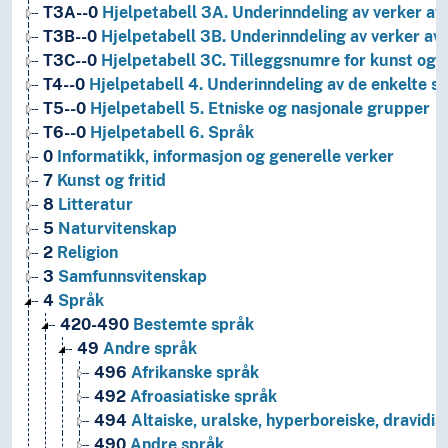
T3A--0
Hjelpetabell 3A. Underinndeling av verker av 
T3B--0
Hjelpetabell 3B. Underinndeling av verker av 
T3C--0
Hjelpetabell 3C. Tilleggsnumre for kunst og l
T4--0
Hjelpetabell 4. Underinndeling av de enkelte 
T5--0
Hjelpetabell 5. Etniske og nasjonale grupper
T6--0
Hjelpetabell 6. Språk
0
Informatikk, informasjon og generelle verker
7
Kunst og fritid
8
Litteratur
5
Naturvitenskap
2
Religion
3
Samfunnsvitenskap
4
Språk
420-490
Bestemte språk
49
Andre språk
496
Afrikanske språk
492
Afroasiatiske språk
494
Altaiske, uralske, hyperboreiske, dravidis
490
Andre språk