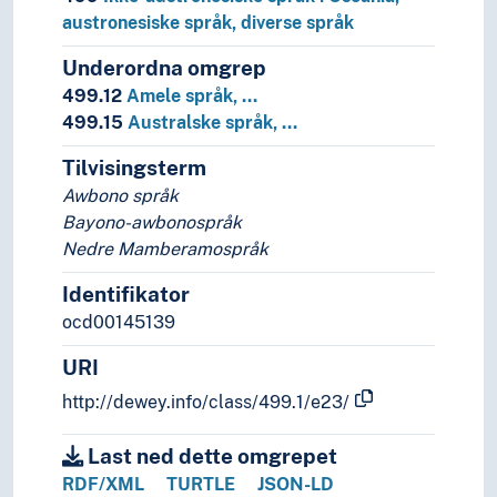
austronesiske språk, diverse språk
Underordna omgrep
499.12
Amele språk, …
499.15
Australske språk, …
Tilvisingsterm
Awbono språk
Bayono-awbonospråk
Nedre Mamberamospråk
Identifikator
ocd00145139
URI
http://dewey.info/class/499.1/e23/
Last ned dette omgrepet
RDF/XML
TURTLE
JSON-LD