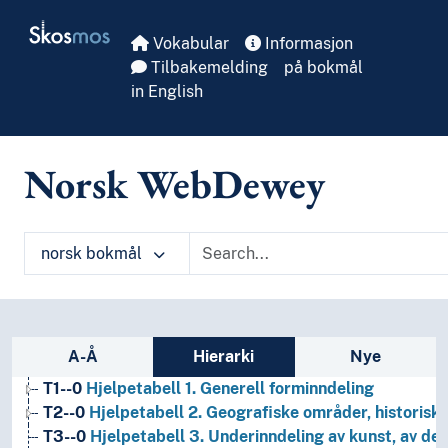
Skip to main
Skosmos
Vokabular
Informasjon
Tilbakemelding
på bokmål
in English
Norsk WebDewey
norsk bokmål
1
Filosofi og psykologi
Sidefelt: navigér i vokabularet
A-Å
Hierarki
Nye
9
Historie og geografi
T1--0
Hjelpetabell 1. Generell forminndeling
T2--0
Hjelpetabell 2. Geografiske områder, historiske
T3--0
Hjelpetabell 3. Underinndeling av kunst, av de 