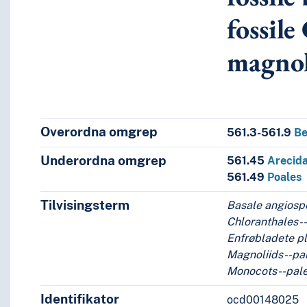
fossile
magnol
Overordna omgrep
561.3-561.9
Be
Underordna omgrep
561.45
Arecid
per
561.49
Poales
lales
Tilvisingsterm
Basale angiosp
r
Chloranthales-
spermer, fossile Chloranthales, fossile magnoliids
Enfrøbladete p
Magnoliids--pa
Monocots--pal
r) og bregnelignende fossiler med usikker taksonomisk pla
Identifikator
ocd00148025
)