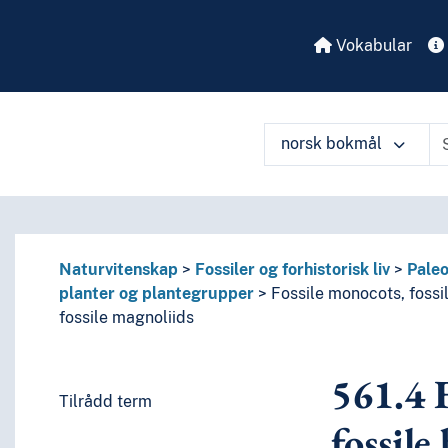
Vokabular
norsk bokmål
Naturvitenskap
Fossiler og forhistorisk liv
Paleo
 perioder, biografier
planter og plantegrupper
Fossile monocots, fossi
enkelte språks litteraturer, av bestemte litterære former
fossile magnoliids
eller om de enkelte forfattere
eller om mer enn én forfatter
561.4
F
itteratur
Tilrådd term
språk og språkgrupper
fossile