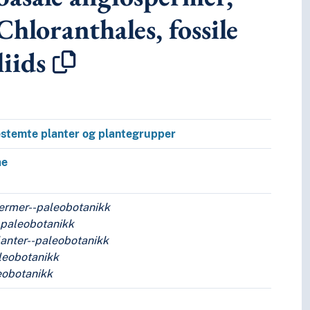
 Chloranthales, fossile
iids
stemte planter og plantegrupper
ae
ermer--paleobotanikk
-paleobotanikk
lanter--paleobotanikk
leobotanikk
eobotanikk
ssering