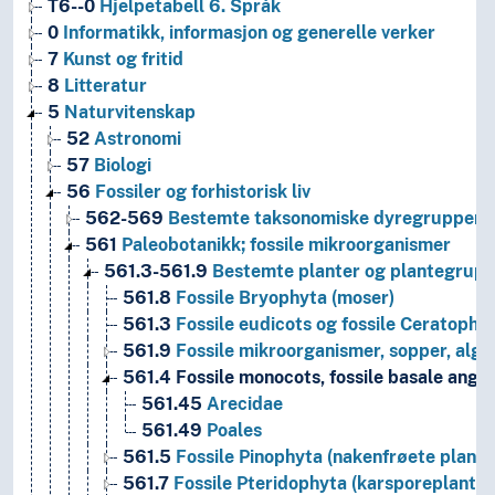
T6--0
Hjelpetabell 6. Språk
0
Informatikk, informasjon og generelle verker
7
Kunst og fritid
8
Litteratur
5
Naturvitenskap
52
Astronomi
57
Biologi
56
Fossiler og forhistorisk liv
562-569
Bestemte taksonomiske dyregrupper
561
Paleobotanikk; fossile mikroorganismer
561.3-561.9
Bestemte planter og plantegrup
561.8
Fossile Bryophyta (moser)
561.3
Fossile eudicots og fossile Ceratophyl
561.9
Fossile mikroorganismer, sopper, alge
561.4
Fossile monocots, fossile basale angio
561.45
Arecidae
561.49
Poales
561.5
Fossile Pinophyta (nakenfrøete plante
561.7
Fossile Pteridophyta (karsporeplanter