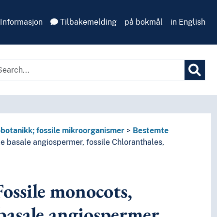
Informasjon
Tilbakemelding
på bokmål
in English
botanikk; fossile mikroorganismer
Bestemte
le basale angiospermer, fossile Chloranthales,
ossile monocots,
 basale angiospermer,