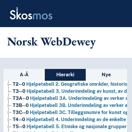
Skip to main
Skosmos
Norsk WebDewey
1
Filosofi og psykologi
9
Historie og geografi
Sidefelt: navigér i vokabularet
A-Å
Hierarki
Nye
T1--0
Hjelpetabell 1. Generell forminndeling
T2--0
Hjelpetabell 2. Geografiske områder, historiske
T3--0
Hjelpetabell 3. Underinndeling av kunst, av de 
T3A--0
Hjelpetabell 3A. Underinndeling av verker av 
T3B--0
Hjelpetabell 3B. Underinndeling av verker av 
T3C--0
Hjelpetabell 3C. Tilleggsnumre for kunst og l
T4--0
Hjelpetabell 4. Underinndeling av de enkelte 
T5--0
Hjelpetabell 5. Etniske og nasjonale grupper