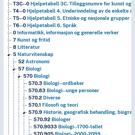
T3C--0
Hjelpetabell 3C. Tilleggsnumre for kunst og l
T4--0
Hjelpetabell 4. Underinndeling av de enkelte 
T5--0
Hjelpetabell 5. Etniske og nasjonale grupper
T6--0
Hjelpetabell 6. Språk
0
Informatikk, informasjon og generelle verker
7
Kunst og fritid
8
Litteratur
5
Naturvitenskap
52
Astronomi
57
Biologi
570
Biologi
570.3
Biologi--ordbøker
570.83
Biologi--unge personer
570.2
Diverse
570.1
Filosofi og teori
570.9
Historie, geografisk behandling, biograf
570.92
Biologer
570.9033
Biologi--1700-tallet
570.905
Biologi--2000-2099, …