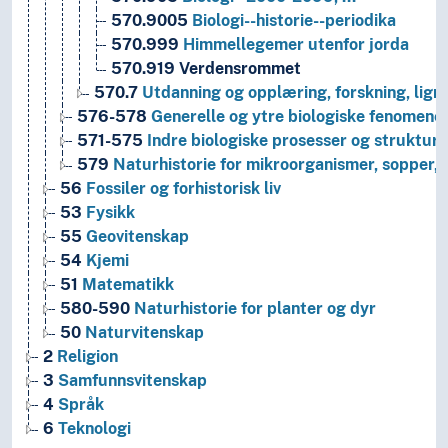
570.9005
Biologi--historie--periodika
570.999
Himmellegemer utenfor jorda
570.919
Verdensrommet
570.7
Utdanning og opplæring, forskning, lig
576-578
Generelle og ytre biologiske fenomene
571-575
Indre biologiske prosesser og strukture
579
Naturhistorie for mikroorganismer, sopper, 
56
Fossiler og forhistorisk liv
53
Fysikk
55
Geovitenskap
54
Kjemi
51
Matematikk
580-590
Naturhistorie for planter og dyr
50
Naturvitenskap
2
Religion
3
Samfunnsvitenskap
4
Språk
6
Teknologi