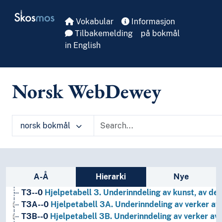
Skip to main
Skosmos
Vokabular
Informasjon
Tilbakemelding
på bokmål
in English
Norsk WebDewey
norsk bokmål
1
Filosofi og psykologi
9
Historie og geografi
T1--0
Hjelpetabell 1. Generell forminndeling
Sidefelt: navigér i vokabularet
A-Å
Hierarki
Nye
T2--0
Hjelpetabell 2. Geografiske områder, historiske
T3--0
Hjelpetabell 3. Underinndeling av kunst, av de 
T3A--0
Hjelpetabell 3A. Underinndeling av verker av 
T3B--0
Hjelpetabell 3B. Underinndeling av verker av 