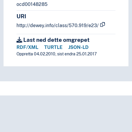
ocd00148285
URI
http://dewey.info/class/570.919/e23/
Last ned dette omgrepet
RDF/XML
TURTLE
JSON-LD
Oppretta 04.02.2010, sist endra 25.01.2017