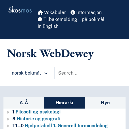
Skip to main
Skosmos
Vokabular
Informasjon
Tilbakemelding
på bokmål
in English
Norsk WebDewey
norsk bokmål
Sidefelt: navigér i vokabularet
A-Å
Hierarki
Nye
1
Filosofi og psykologi
9
Historie og geografi
T1--0
Hjelpetabell 1. Generell forminndeling