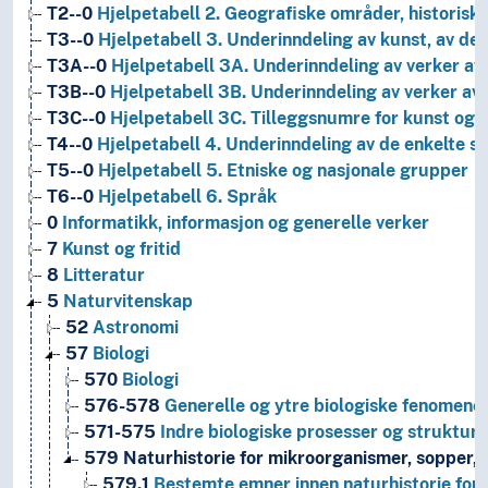
T2--0
Hjelpetabell 2. Geografiske områder, historiske
T3--0
Hjelpetabell 3. Underinndeling av kunst, av de 
T3A--0
Hjelpetabell 3A. Underinndeling av verker av 
T3B--0
Hjelpetabell 3B. Underinndeling av verker av 
T3C--0
Hjelpetabell 3C. Tilleggsnumre for kunst og l
T4--0
Hjelpetabell 4. Underinndeling av de enkelte 
T5--0
Hjelpetabell 5. Etniske og nasjonale grupper
T6--0
Hjelpetabell 6. Språk
0
Informatikk, informasjon og generelle verker
7
Kunst og fritid
8
Litteratur
5
Naturvitenskap
52
Astronomi
57
Biologi
570
Biologi
576-578
Generelle og ytre biologiske fenomene
571-575
Indre biologiske prosesser og strukture
579
Naturhistorie for mikroorganismer, sopper, 
579.1
Bestemte emner innen naturhistorie for 