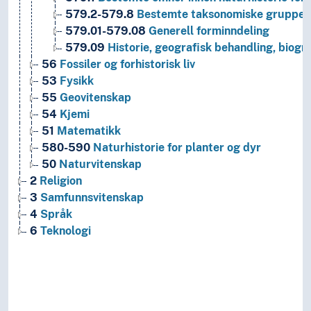
579.2-579.8
Bestemte taksonomiske grupper a
579.01-579.08
Generell forminndeling
579.09
Historie, geografisk behandling, biogra
56
Fossiler og forhistorisk liv
53
Fysikk
55
Geovitenskap
54
Kjemi
51
Matematikk
580-590
Naturhistorie for planter og dyr
50
Naturvitenskap
2
Religion
3
Samfunnsvitenskap
4
Språk
6
Teknologi