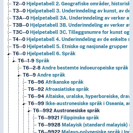
T2--0
Hjelpetabell 2. Geografiske områder, historiske
T3--0
Hjelpetabell 3. Underinndeling av kunst, av de 
T3A--0
Hjelpetabell 3A. Underinndeling av verker av 
T3B--0
Hjelpetabell 3B. Underinndeling av verker av 
T3C--0
Hjelpetabell 3C. Tilleggsnumre for kunst og l
T4--0
Hjelpetabell 4. Underinndeling av de enkelte 
T5--0
Hjelpetabell 5. Etniske og nasjonale grupper
T6--0
Hjelpetabell 6. Språk
T6--1-9
Språk
T6--2-8
Andre bestemte indoeuropeiske språk en
T6--9
Andre språk
T6--96
Afrikanske språk
T6--92
Afroasiatiske språk
T6--94
Altaiske, uralske, hyperboreiske, dravi
T6--99
Ikke-austronesiske språk i Oseania, au
T6--992
Austronesiske språk
T6--9921
Filippinske språk
T6--9928
Malayisk (standard malayisk) o
T6--9922
Malayo-polynesiske språk i Indo