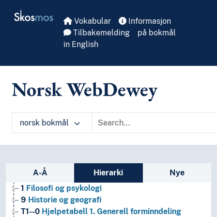
Skip to main
Skosmos
Vokabular
Informasjon
Tilbakemelding
på bokmål
in English
Norsk WebDewey
norsk bokmål
Sidefelt: navigér i vokabularet
A-Å
Hierarki
Nye
1
Filosofi og psykologi
9
Historie og geografi
T1--0
Hjelpetabell 1. Generell forminndeling