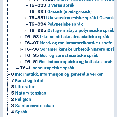
T6--999
Diverse språk
T6--993
Gassisk (madagassisk)
T6--991
Ikke-austronesiske språk i Oseania
T6--994
Polynesiske språk
T6--995
Østlige malayo-polynesiske språk
T6--93
Ikke-semittiske afroasiatiske språk
T6--97
Nord- og mellomamerikanske urbefolkn
T6--98
Søramerikanske urbefolkningers språ
T6--95
Øst- og sørøstasiatiske språk
T6--91
Øst-indoeuropeiske og keltiske språk
T6--1
Indoeuropeiske språk
0
Informatikk, informasjon og generelle verker
7
Kunst og fritid
8
Litteratur
5
Naturvitenskap
2
Religion
3
Samfunnsvitenskap
4
Språk