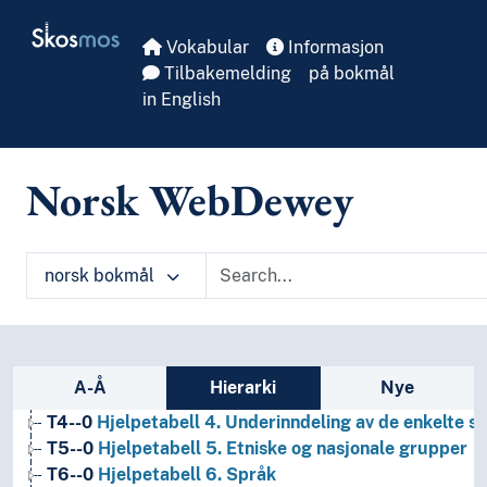
Skip to main
Skosmos
Vokabular
Informasjon
Tilbakemelding
på bokmål
in English
Norsk WebDewey
1
Filosofi og psykologi
9
Historie og geografi
T1--0
Hjelpetabell 1. Generell forminndeling
norsk bokmål
T2--0
Hjelpetabell 2. Geografiske områder, historiske
T3--0
Hjelpetabell 3. Underinndeling av kunst, av de 
T3A--0
Hjelpetabell 3A. Underinndeling av verker av 
T3B--0
Hjelpetabell 3B. Underinndeling av verker av 
Sidefelt: navigér i vokabularet
A-Å
Hierarki
Nye
T3C--0
Hjelpetabell 3C. Tilleggsnumre for kunst og l
T4--0
Hjelpetabell 4. Underinndeling av de enkelte 
T5--0
Hjelpetabell 5. Etniske og nasjonale grupper
T6--0
Hjelpetabell 6. Språk