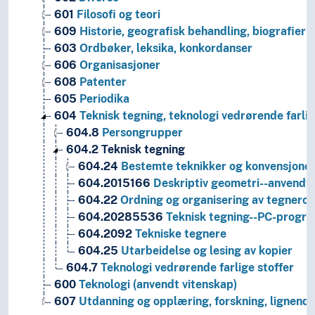
601
Filosofi og teori
609
Historie, geografisk behandling, biografier
603
Ordbøker, leksika, konkordanser
606
Organisasjoner
608
Patenter
605
Periodika
604
Teknisk tegning, teknologi vedrørende farli
604.8
Persongrupper
604.2
Teknisk tegning
604.24
Bestemte teknikker og konvensjoner 
604.2015166
Deskriptiv geometri--anvendt
604.22
Ordning og organisering av tegnerom
604.20285536
Teknisk tegning--PC-progra
604.2092
Tekniske tegnere
604.25
Utarbeidelse og lesing av kopier
604.7
Teknologi vedrørende farlige stoffer
600
Teknologi (anvendt vitenskap)
607
Utdanning og opplæring, forskning, lignend