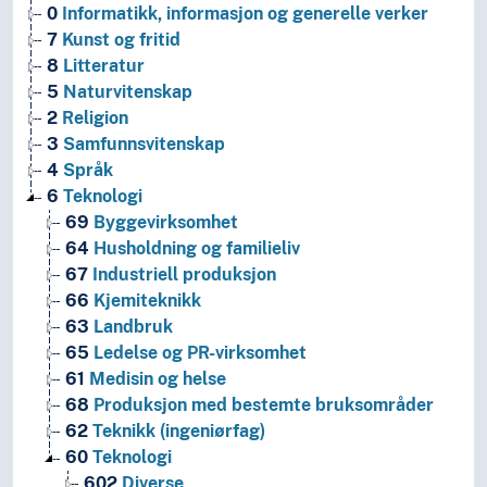
0
Informatikk, informasjon og generelle verker
7
Kunst og fritid
8
Litteratur
5
Naturvitenskap
2
Religion
3
Samfunnsvitenskap
4
Språk
6
Teknologi
69
Byggevirksomhet
64
Husholdning og familieliv
67
Industriell produksjon
66
Kjemiteknikk
63
Landbruk
65
Ledelse og PR-virksomhet
61
Medisin og helse
68
Produksjon med bestemte bruksområder
62
Teknikk (ingeniørfag)
60
Teknologi
602
Diverse