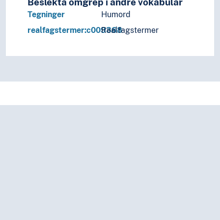
Beslekta omgrep i andre vokabular
Tegninger
Humord
realfagstermer:c009368
Realfagstermer