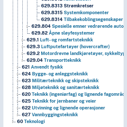
629.8313
Strømkretser
629.8315
Systemkomponenter
629.8314
Tilbakekoblingsegenskaper
629.804
Spesielle emner vedrørende automa
629.82
Åpne sløyfesystemer
629.1
Luft- og romfartsteknikk
629.3
Luftputefartøyer (hovercrafter)
629.2
Motordrevne landkjøretøyer, sykkeltyp
629.04
Transportteknikk
621
Anvendt fysikk
624
Bygge- og anleggsteknikk
623
Militærteknikk og skipsteknikk
628
Miljøteknikk og sanitærteknikk
620
Teknikk (ingeniørfag) og lignende fagområd
625
Teknikk for jernbaner og veier
622
Utvinning og lignende operasjoner
627
Vannbyggingsteknikk
60
Teknologi