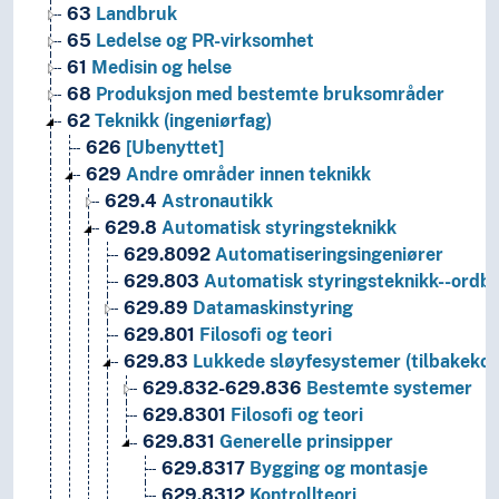
63
Landbruk
65
Ledelse og PR-virksomhet
61
Medisin og helse
68
Produksjon med bestemte bruksområder
62
Teknikk (ingeniørfag)
626
[Ubenyttet]
629
Andre områder innen teknikk
629.4
Astronautikk
629.8
Automatisk styringsteknikk
629.8092
Automatiseringsingeniører
629.803
Automatisk styringsteknikk--ordb
629.89
Datamaskinstyring
629.801
Filosofi og teori
629.83
Lukkede sløyfesystemer (tilbakekob
629.832-629.836
Bestemte systemer
629.8301
Filosofi og teori
629.831
Generelle prinsipper
629.8317
Bygging og montasje
629.8312
Kontrollteori