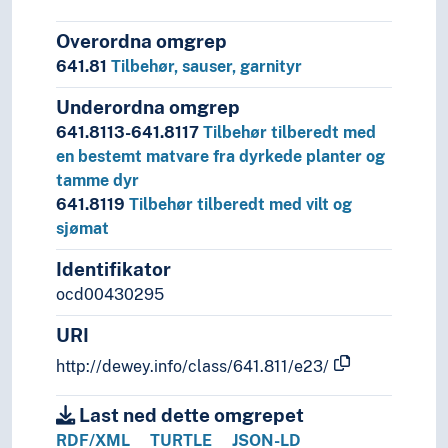
Overordna omgrep
641.81
Tilbehør, sauser, garnityr
Underordna omgrep
641.8113-641.8117
Tilbehør tilberedt med
en bestemt matvare fra dyrkede planter og
tamme dyr
641.8119
Tilbehør tilberedt med vilt og
sjømat
Identifikator
ocd00430295
URI
http://dewey.info/class/641.811/e23/
Last ned dette omgrepet
RDF/XML
TURTLE
JSON-LD