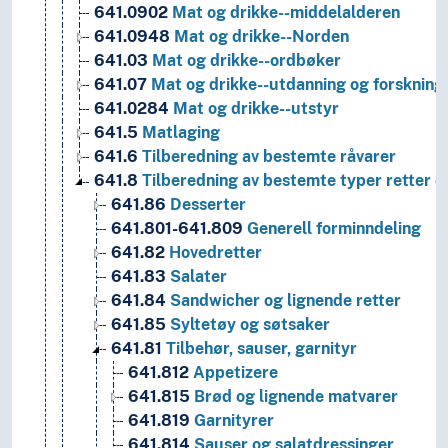
641.0902
Mat og drikke--middelalderen
641.0948
Mat og drikke--Norden
641.03
Mat og drikke--ordbøker
641.07
Mat og drikke--utdanning og forskning
641.0284
Mat og drikke--utstyr
641.5
Matlaging
641.6
Tilberedning av bestemte råvarer
641.8
Tilberedning av bestemte typer retter og
641.86
Desserter
641.801-641.809
Generell forminndeling
641.82
Hovedretter
641.83
Salater
641.84
Sandwicher og lignende retter
641.85
Syltetøy og søtsaker
641.81
Tilbehør, sauser, garnityr
641.812
Appetizere
641.815
Brød og lignende matvarer
641.819
Garnityrer
641.814
Sauser og salatdressinger