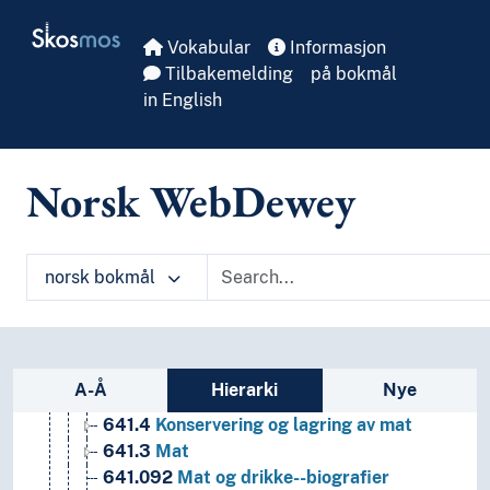
8
Litteratur
Skip to main
Skosmos
5
Naturvitenskap
Vokabular
Informasjon
2
Religion
Tilbakemelding
på bokmål
3
Samfunnsvitenskap
in English
4
Språk
6
Teknologi
69
Byggevirksomhet
Norsk WebDewey
64
Husholdning og familieliv
643
Boliger og husholdningsutstyr
645
Hjeminnredninger
640
Husholdning og familieliv
norsk bokmål
648
Husstell
641
Mat og drikke
641.7
Bestemte teknikker og prosesser innen 
641.2
Drikkevarer
Sidefelt: navigér i vokabularet
A-Å
Hierarki
Nye
641.01
Filosofi og teori, gastronomi
641.4
Konservering og lagring av mat
641.3
Mat
641.092
Mat og drikke--biografier