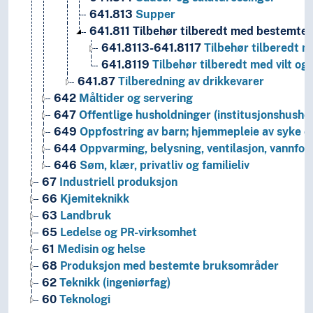
641.813
Supper
641.811
Tilbehør tilberedt med bestemte
641.8113-641.8117
Tilbehør tilberedt 
641.8119
Tilbehør tilberedt med vilt og
641.87
Tilberedning av drikkevarer
642
Måltider og servering
647
Offentlige husholdninger (institusjonshusho
649
Oppfostring av barn; hjemmepleie av syke o
644
Oppvarming, belysning, ventilasjon, vannfor
646
Søm, klær, privatliv og familieliv
67
Industriell produksjon
66
Kjemiteknikk
63
Landbruk
65
Ledelse og PR-virksomhet
61
Medisin og helse
68
Produksjon med bestemte bruksområder
62
Teknikk (ingeniørfag)
60
Teknologi