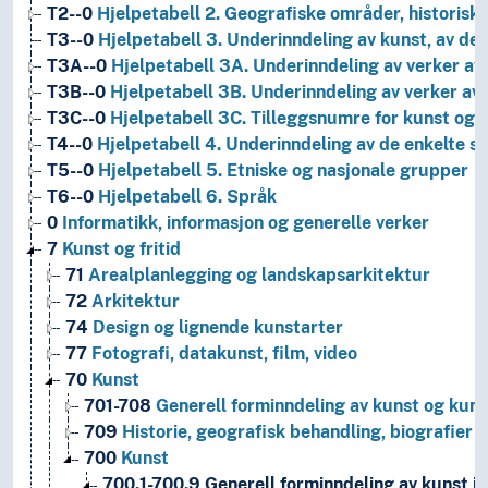
T2--0
Hjelpetabell 2. Geografiske områder, historiske
T3--0
Hjelpetabell 3. Underinndeling av kunst, av de 
T3A--0
Hjelpetabell 3A. Underinndeling av verker av 
T3B--0
Hjelpetabell 3B. Underinndeling av verker av 
T3C--0
Hjelpetabell 3C. Tilleggsnumre for kunst og l
T4--0
Hjelpetabell 4. Underinndeling av de enkelte 
T5--0
Hjelpetabell 5. Etniske og nasjonale grupper
T6--0
Hjelpetabell 6. Språk
0
Informatikk, informasjon og generelle verker
7
Kunst og fritid
71
Arealplanlegging og landskapsarkitektur
72
Arkitektur
74
Design og lignende kunstarter
77
Fotografi, datakunst, film, video
70
Kunst
701-708
Generell forminndeling av kunst og kun
709
Historie, geografisk behandling, biografier 
700
Kunst
700.1-700.9
Generell forminndeling av kunst i 