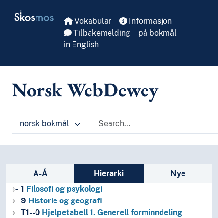
Skip to main
Skosmos
Vokabular
Informasjon
Tilbakemelding
på bokmål
in English
Norsk WebDewey
norsk bokmål
Sidefelt: navigér i vokabularet
A-Å
Hierarki
Nye
1
Filosofi og psykologi
9
Historie og geografi
T1--0
Hjelpetabell 1. Generell forminndeling