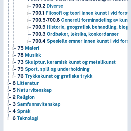
700.2
Diverse
700.1
Filosofi og teori innen kunst i vid forst
700.5-700.8
Generell forminndeling av kunst 
700.9
Historie, geografisk behandling, biogra
700.3
Ordbøker, leksika, konkordanser
700.4
Spesielle emner innen kunst i vid fors
75
Maleri
78
Musikk
73
Skulptur, keramisk kunst og metallkunst
79
Sport, spill og underholdning
76
Trykkekunst og grafiske trykk
8
Litteratur
5
Naturvitenskap
2
Religion
3
Samfunnsvitenskap
4
Språk
6
Teknologi