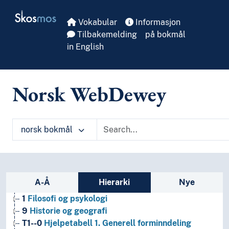
Skip to main
Skosmos
Vokabular
Informasjon
Tilbakemelding
på bokmål
in English
Norsk WebDewey
norsk bokmål
Sidefelt: navigér i vokabularet
A-Å
Hierarki
Nye
1
Filosofi og psykologi
9
Historie og geografi
T1--0
Hjelpetabell 1. Generell forminndeling