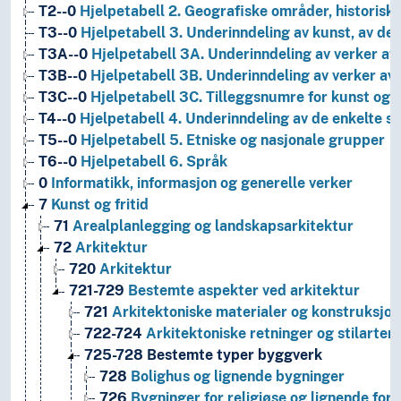
T2--0
Hjelpetabell 2. Geografiske områder, historiske
T3--0
Hjelpetabell 3. Underinndeling av kunst, av de 
T3A--0
Hjelpetabell 3A. Underinndeling av verker av 
T3B--0
Hjelpetabell 3B. Underinndeling av verker av 
T3C--0
Hjelpetabell 3C. Tilleggsnumre for kunst og l
T4--0
Hjelpetabell 4. Underinndeling av de enkelte 
T5--0
Hjelpetabell 5. Etniske og nasjonale grupper
T6--0
Hjelpetabell 6. Språk
0
Informatikk, informasjon og generelle verker
7
Kunst og fritid
71
Arealplanlegging og landskapsarkitektur
72
Arkitektur
720
Arkitektur
721-729
Bestemte aspekter ved arkitektur
721
Arkitektoniske materialer og konstruksjo
722-724
Arkitektoniske retninger og stilarter
725-728
Bestemte typer byggverk
728
Bolighus og lignende bygninger
726
Bygninger for religiøse og lignende for