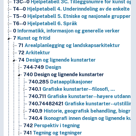
T3C--0
Hjelpetabell 3C. Tilleggsnumre for kunst og l
T4--0
Hjelpetabell 4. Underinndeling av de enkelte 
T5--0
Hjelpetabell 5. Etniske og nasjonale grupper
T6--0
Hjelpetabell 6. Språk
0
Informatikk, informasjon og generelle verker
7
Kunst og fritid
71
Arealplanlegging og landskapsarkitektur
72
Arkitektur
74
Design og lignende kunstarter
744-749
Design
740
Design og lignende kunstarter
740.285
Dataapplikasjoner
740.1
Grafiske kunstarter--filosofi, …
740.711
Grafiske kunstarter--høyere utdannin
740.74482421
Grafiske kunstarter--utstilling
740.9
Historie, geografisk behandling, biografi
740.4
Ikonografi innen design og lignende kun
742
Perspektiv i tegning
741
Tegning og tegninger