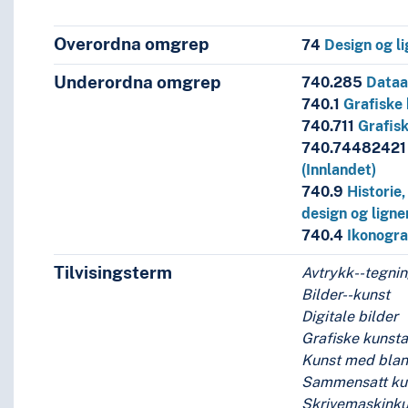
itteratur
språk og språkgrupper
Overordna omgrep
74
Design og l
Underordna omgrep
740.285
Dataa
740.1
Grafiske 
740.711
Grafis
740.7448242
(Innlandet)
740.9
Historie,
design og lign
740.4
Ikonogra
Tilvisingsterm
Avtrykk--tegni
g
Bilder--kunst
er--Kongsvinger (Innlandet)
Digitale bilder
er knyttet til design og lignende kunstarter
Grafiske kunsta
starter
Kunst med blan
Sammensatt kun
Skrivemaskinku