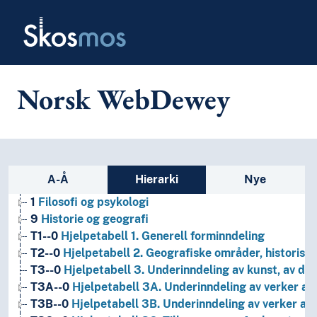
Skip to main
Skosmos
Norsk WebDewey
Sidefelt: navigér i vokabularet
A-Å
Hierarki
Nye
1
Filosofi og psykologi
9
Historie og geografi
T1--0
Hjelpetabell 1. Generell forminndeling
T2--0
Hjelpetabell 2. Geografiske områder, historiske
T3--0
Hjelpetabell 3. Underinndeling av kunst, av de 
T3A--0
Hjelpetabell 3A. Underinndeling av verker av 
T3B--0
Hjelpetabell 3B. Underinndeling av verker av 