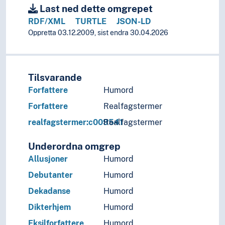
Last ned dette omgrepet
RDF/XML
TURTLE
JSON-LD
Oppretta 03.12.2009, sist endra 30.04.2026
Tilsvarande
Forfattere
Humord
Forfattere
Realfagstermer
realfagstermer:c009541
Realfagstermer
Underordna omgrep
Allusjoner
Humord
Debutanter
Humord
Dekadanse
Humord
Dikterhjem
Humord
Eksilforfattere
Humord