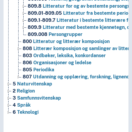
809.8
Litteratur for og av bestemte persongr
809.01-809.05
Litteratur fra bestemte period
809.1-809.7
Litteratur i bestemte litterære fo
809.9
Litteratur med bestemte kjennetegn, div
809.008
Persongrupper
800
Litteratur og litterær komposisjon
808
Litterær komposisjon og samlinger av litteræ
803
Ordbøker, leksika, konkordanser
806
Organisasjoner og ledelse
805
Periodika
807
Utdanning og opplæring, forskning, lignend
5
Naturvitenskap
2
Religion
3
Samfunnsvitenskap
4
Språk
6
Teknologi