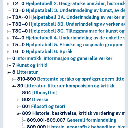
T2--0
Hjelpetabell 2. Geografiske områder, historiske
T3--0
Hjelpetabell 3. Underinndeling av kunst, av de 
T3A--0
Hjelpetabell 3A. Underinndeling av verker av 
T3B--0
Hjelpetabell 3B. Underinndeling av verker av 
T3C--0
Hjelpetabell 3C. Tilleggsnumre for kunst og l
T4--0
Hjelpetabell 4. Underinndeling av de enkelte 
T5--0
Hjelpetabell 5. Etniske og nasjonale grupper
T6--0
Hjelpetabell 6. Språk
0
Informatikk, informasjon og generelle verker
7
Kunst og fritid
8
Litteratur
810-890
Bestemte språks og språkgruppers litter
80
Litteratur, litterær komposisjon og kritikk
804
[Ubenyttet]
802
Diverse
801
Filosofi og teori
809
Historie, beskrivelse, kritisk vurdering av me
809.001-809.007
Generell forminndeling
809.009
Historie, geografisk behandling, biog