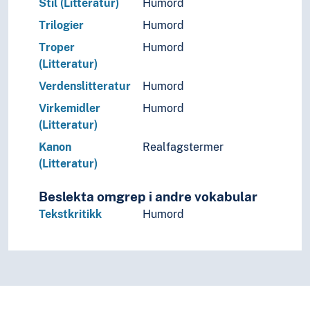
Stil (Litteratur)
Humord
Trilogier
Humord
Troper
Humord
(Litteratur)
Verdenslitteratur
Humord
Virkemidler
Humord
(Litteratur)
Kanon
Realfagstermer
(Litteratur)
Beslekta omgrep i andre vokabular
Tekstkritikk
Humord