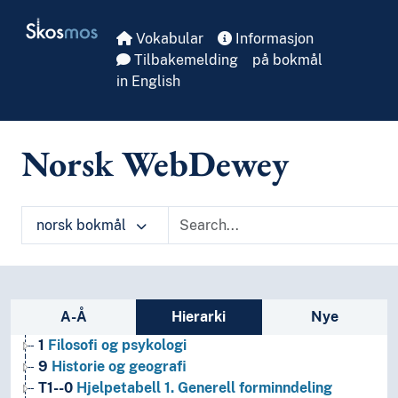
Skip to main
Skosmos
Vokabular
Informasjon
Tilbakemelding
på bokmål
in English
Norsk WebDewey
norsk bokmål
Sidefelt: navigér i vokabularet
A-Å
Hierarki
Nye
1
Filosofi og psykologi
9
Historie og geografi
T1--0
Hjelpetabell 1. Generell forminndeling