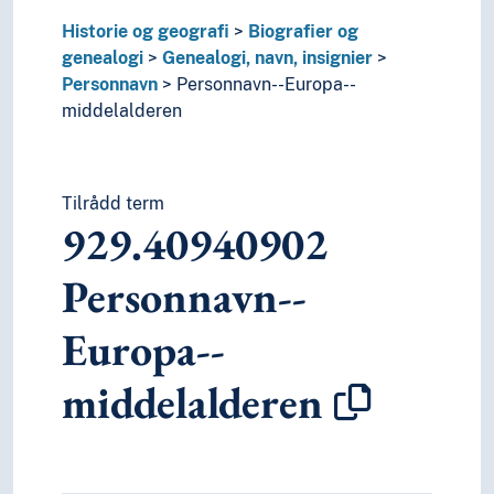
T5--0
Hjelpetabell 5. Etniske og nasjonale grupper
Historie og geografi
Biografier og
T6--0
Hjelpetabell 6. Språk
genealogi
Genealogi, navn, insignier
0
Informatikk, informasjon og generelle verker
Personnavn
Personnavn--Europa--
7
Kunst og fritid
middelalderen
8
Litteratur
5
Naturvitenskap
2
Religion
3
Samfunnsvitenskap
Tilrådd term
929.40940902
4
Språk
6
Teknologi
Personnavn--
Europa--
middelalderen