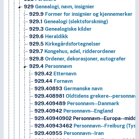
929
Genealogi, navn, insignier
929.9
Former for insignier og kjennemerker
929.1
Genealogi (slektsforskning)
929.3
Genealogiske kilder
929.6
Heraldikk
929.5
Kirkegårdsfortegnelser
929.7
Kongehus, adel, ridderordener
929.8
Ordener, dekorasjoner, autografer
929.4
Personnavn
929.42
Etternavn
929.44
Fornavn
929.40893
Germanske navn
929.408981
Oldtidens grekere--personnav
929.409489
Personnavn--Danmark
929.40942
Personnavn--England
929.40940902
Personnavn--Europa--midde
929.40943462
Personnavn--Freiburg (Tyskla
929.40955
Personnavn--Iran