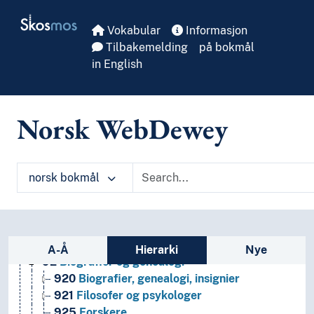
Skip to main
Skosmos
Vokabular
Informasjon
Tilbakemelding
på bokmål
in English
Norsk WebDewey
norsk bokmål
1
Filosofi og psykologi
9
Historie og geografi
Sidefelt: navigér i vokabularet
930-990
Bestemte verdensdelers, staters, lokalom
A-Å
Hierarki
Nye
92
Biografier og genealogi
920
Biografier, genealogi, insignier
921
Filosofer og psykologer
925
Forskere