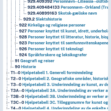
929.409392
Personnavn--Lilleasia--oldtide
929.409484133
Personnavn--Orkland (Trø
929.40899163
Skotsk-gæliske navn
929.2
Slektshistorie
922
Kirkelige og religiøse personer
927
Personer knyttet til kunst, idrett, underhold
928
Personer knyttet til litteratur, historie, biog
923
Personer knyttet til samfunnsvitenskapene
926
Personer knyttet til teknologi
924
Språkforskere og leksikografer
91
Geografi og reiser
90
Historie
T1--0
Hjelpetabell 1. Generell forminndeling
T2--0
Hjelpetabell 2. Geografiske områder, historiske
T3--0
Hjelpetabell 3. Underinndeling av kunst, av de 
T3A--0
Hjelpetabell 3A. Underinndeling av verker av 
T3B--0
Hjelpetabell 3B. Underinndeling av verker av 
T3C--0
Hjelpetabell 3C. Tilleggsnumre for kunst og l
T4--0
Hjelpetabell 4. Underinndeling av de enkelte 