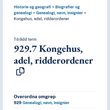
5
Naturvitenskap
2
Religion
Historie og geografi
Biografier og
3
Samfunnsvitenskap
genealogi
Genealogi, navn, insignier
4
Språk
Kongehus, adel, ridderordener
6
Teknologi
Tilrådd term
929.7
Kongehus,
adel, ridderordener
Overordna omgrep
929
Genealogi, navn, insignier