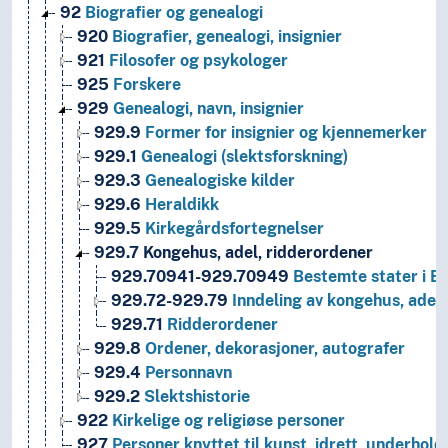
92
Biografier og genealogi
920
Biografier, genealogi, insignier
921
Filosofer og psykologer
925
Forskere
929
Genealogi, navn, insignier
929.9
Former for insignier og kjennemerker
929.1
Genealogi (slektsforskning)
929.3
Genealogiske kilder
929.6
Heraldikk
929.5
Kirkegårdsfortegnelser
929.7
Kongehus, adel, ridderordener
929.70941-929.70949
Bestemte stater i E
929.72-929.79
Inndeling av kongehus, adel,
929.71
Ridderordener
929.8
Ordener, dekorasjoner, autografer
929.4
Personnavn
929.2
Slektshistorie
922
Kirkelige og religiøse personer
927
Personer knyttet til kunst, idrett, underhold