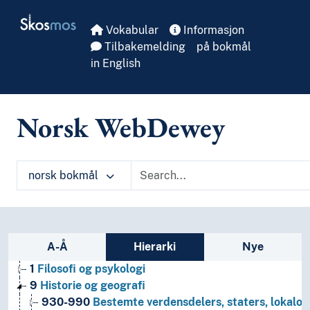
Skip to main
Skosmos
Vokabular
Informasjon
Tilbakemelding
på bokmål
in English
Norsk WebDewey
norsk bokmål
Sidefelt: navigér i vokabularet
A-Å
Hierarki
Nye
1
Filosofi og psykologi
9
Historie og geografi
930-990
Bestemte verdensdelers, staters, lokalom