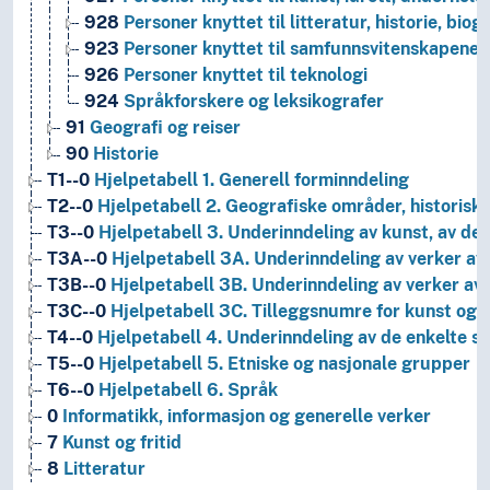
928
Personer knyttet til litteratur, historie, biog
923
Personer knyttet til samfunnsvitenskapene
926
Personer knyttet til teknologi
924
Språkforskere og leksikografer
91
Geografi og reiser
90
Historie
T1--0
Hjelpetabell 1. Generell forminndeling
T2--0
Hjelpetabell 2. Geografiske områder, historiske
T3--0
Hjelpetabell 3. Underinndeling av kunst, av de 
T3A--0
Hjelpetabell 3A. Underinndeling av verker av 
T3B--0
Hjelpetabell 3B. Underinndeling av verker av 
T3C--0
Hjelpetabell 3C. Tilleggsnumre for kunst og l
T4--0
Hjelpetabell 4. Underinndeling av de enkelte 
T5--0
Hjelpetabell 5. Etniske og nasjonale grupper
T6--0
Hjelpetabell 6. Språk
0
Informatikk, informasjon og generelle verker
7
Kunst og fritid
8
Litteratur