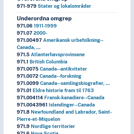
6
Teknologi
971-979
Stater og lokalområder
Underordna omgrep
971.06
1911-1999
971.07
2000-
971.00497
Amerikansk urbefolkning--
Canada, …
971.5
Atlanterhavsprovinsene
971.1
British Columbia
971.0075
Canada--antikviteter
971.0072
Canada--forskning
971.0099
Canada--samlingsbiografier, …
971.01
Eldre historie fram til 1763
971.004114
Fransk-kanadiere--Canada
971.0043961
Islendinger--Canada
971.8
Newfoundland and Labrador, Saint-
Pierre-et-Miquelon
971.9
Nordlige territorier
971.6
Nova Scotia