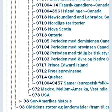
971.004114
Fransk-kanadiere--Canada
971.0043961
Islendinger--Canada
971.8
Newfoundland and Labrador, Sain
971.9
Nordlige territorier
971.6
Nova Scotia
971.3
Ontario
971.05
Perioden med dominionen Canad
971.04
Perioden med provinsen Canada
971.02
Perioden med tidlig britisk styr
971.03
Perioden med Øvre og Nedre Ca
971.7
Prince Edward Island
971.2
Prærieprovinsene
971.4
Quebec
971.0049457
Samer (europeisk folk)--
972
Mexico, Mellom-Amerika, Vestindia,
973
USA
98
Sør-Amerikas historie
93
Oldtidens stater og landområder (fram til ca.