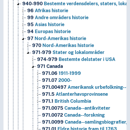
940-990
Bestemte verdensdelers, staters, lokal
96
Afrikas historie
99
Andre områders historie
95
Asias historie
94
Europas historie
97
Nord-Amerikas historie
970
Nord-Amerikas historie
971-979
Stater og lokalområder
974-979
Bestemte delstater i USA
971
Canada
971.06
1911-1999
971.07
2000-
971.00497
Amerikansk urbefolkning--C
971.5
Atlanterhavsprovinsene
971.1
British Columbia
971.0075
Canada--antikviteter
971.0072
Canada--forskning
971.0099
Canada--samlingsbiografier, 
971.01
Eldre historie fram til 1763