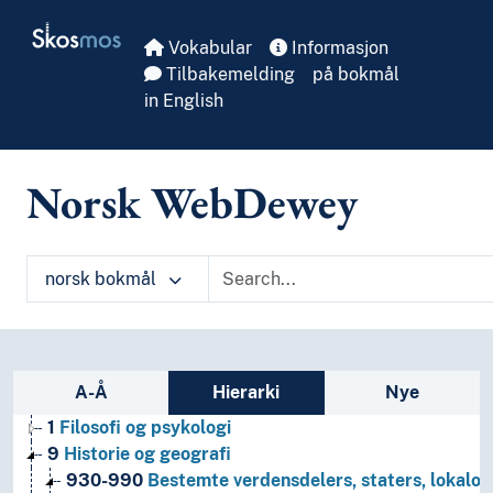
Skip to main
Skosmos
Vokabular
Informasjon
Tilbakemelding
på bokmål
in English
Norsk WebDewey
norsk bokmål
Sidefelt: navigér i vokabularet
A-Å
Hierarki
Nye
1
Filosofi og psykologi
9
Historie og geografi
930-990
Bestemte verdensdelers, staters, lokalom