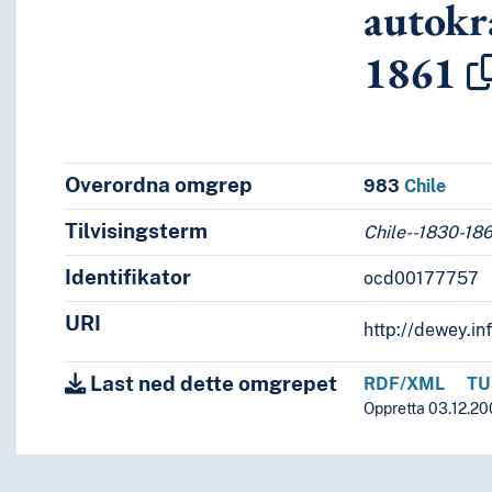
autokr
1861
Overordna omgrep
983
Chile
Tilvisingsterm
likk, 1830-1861
Chile--1830-18
else og erobring, 1535-1560
Identifikator
ocd00177757
r, 1861-
r, 1810-1861
URI
http://dewey.in
Last ned dette omgrepet
RDF/XML
TU
Oppretta 03.12.200