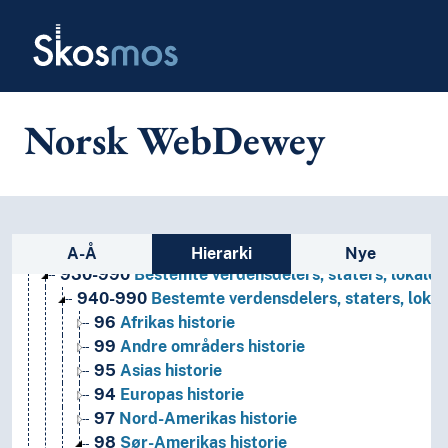
Skip to main
Skosmos
Norsk WebDewey
1
Filosofi og psykologi
Sidefelt: navigér i vokabularet
9
Historie og geografi
A-Å
Hierarki
Nye
930-990
Bestemte verdensdelers, staters, lokalom
940-990
Bestemte verdensdelers, staters, lokal
96
Afrikas historie
99
Andre områders historie
95
Asias historie
94
Europas historie
97
Nord-Amerikas historie
98
Sør-Amerikas historie