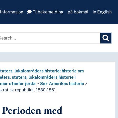
Informasjon
Tilbakemelding
på bokmål
in English
aters, lokalområders historie; historie om
ers, staters, lokalområders historie i
m himmellegemer utenfor jorda
emer utenfor jorda
Sør-Amerikas historie
kratisk republikk, 1830-1861
Perioden med