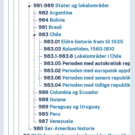
981-989
Stater og lokalområder
982
Argentina
984
Bolivia
981
Brasil
983
Chile
983.01
Eldre historie fram til 1535
983.03
Kolonitiden, 1560-1810
983.1-983.6
Lokalområder i Chile
983.05
Perioden med autokratisk repub
983.02
Perioden med europeisk oppdag
983.06
Perioden med senere republikke
983.04
Perioden med tidlige republikke
986
Colombia og Ecuador
988
Guiana
989
Paraguay og Uruguay
985
Peru
987
Venezuela
980
Sør-Amerikas historie