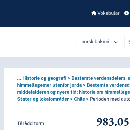
Vokabular
norsk bokmål
...
Historie og geografi
Bestemte verdensdelers, st
råders historie; historie om himmellegemer utenfor jorda
himmellegemer utenfor jorda
Bestemte verdensdel
områders historie i middelalderen og nyere tid; historie o
middelalderen og nyere tid; historie om himmelleg
Stater og lokalområder
Chile
Perioden med auto
983.05
Tilrådd term