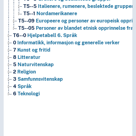
T5--5
Italienere, rumenere, beslektede grupper
T5--1
Nordamerikanere
T5--09
Europeere og personer av europeisk opprin
T5--05
Personer av blandet etnisk opprinnelse fra
T6--0
Hjelpetabell 6. Språk
0
Informatikk, informasjon og generelle verker
7
Kunst og fritid
8
Litteratur
5
Naturvitenskap
2
Religion
3
Samfunnsvitenskap
4
Språk
6
Teknologi