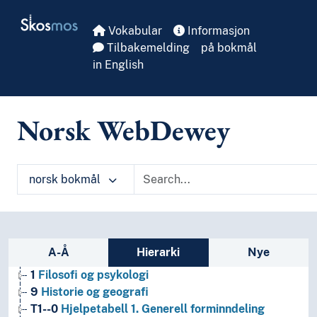
Skip to main
Skosmos
Vokabular
Informasjon
Tilbakemelding
på bokmål
in English
Norsk WebDewey
norsk bokmål
Sidefelt: navigér i vokabularet
A-Å
Hierarki
Nye
1
Filosofi og psykologi
9
Historie og geografi
T1--0
Hjelpetabell 1. Generell forminndeling