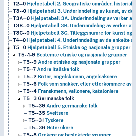
T2--0
Hjelpetabell 2. Geografiske områder, historiske
T3--0
Hjelpetabell 3. Underinndeling av kunst, av de 
T3A--0
Hjelpetabell 3A. Underinndeling av verker av 
T3B--0
Hjelpetabell 3B. Underinndeling av verker av 
T3C--0
Hjelpetabell 3C. Tilleggsnumre for kunst og l
T4--0
Hjelpetabell 4. Underinndeling av de enkelte 
T5--0
Hjelpetabell 5. Etniske og nasjonale grupper
T5--1-9
Bestemte etniske og nasjonale grupper
T5--9
Andre etniske og nasjonale grupper
T5--7
Andre italiske folk
T5--2
Briter, engelskmenn, angelsaksere
T5--6
Folk som snakker, eller etterkommere av fo
T5--4
Franskmenn, vallonere, kataloniere
T5--3
Germanske folk
T5--39
Andre germanske folk
T5--35
Sveitsere
T5--31
Tyskere
T5--36
Østerrikere
T5--8
Grekere og beslektede grupper