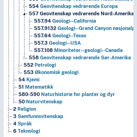
554
Geovitenskap vedrørende Europa
557
Geovitenskap vedrørende Nord-Amerika
557.94
Geologi--California
557.9132
Geologi--Grand Canyon nasjonalpar
557.64
Geologi--Texas
557.3
Geologi--USA
557.108
Minoriteter--geologi--Canada
558
Geovitenskap vedrørende Sør-Amerika
552
Petrologi
553
Økonomisk geologi
54
Kjemi
51
Matematikk
580-590
Naturhistorie for planter og dyr
50
Naturvitenskap
2
Religion
3
Samfunnsvitenskap
4
Språk
6
Teknologi