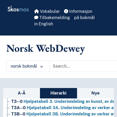
Skip to main
Skosmos
Vokabular
Informasjon
Tilbakemelding
på bokmål
in English
Norsk WebDewey
norsk bokmål
1
Filosofi og psykologi
9
Historie og geografi
T1--0
Hjelpetabell 1. Generell forminndeling
Sidefelt: navigér i vokabularet
A-Å
Hierarki
Nye
T2--0
Hjelpetabell 2. Geografiske områder, historiske
T3--0
Hjelpetabell 3. Underinndeling av kunst, av de 
T3A--0
Hjelpetabell 3A. Underinndeling av verker av 
T3B--0
Hjelpetabell 3B. Underinndeling av verker av 