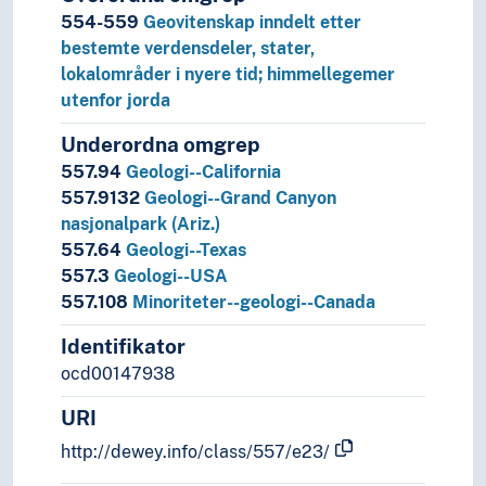
554-559
Geovitenskap inndelt etter
bestemte verdensdeler, stater,
lokalområder i nyere tid; himmellegemer
utenfor jorda
Underordna omgrep
557.94
Geologi--California
557.9132
Geologi--Grand Canyon
nasjonalpark (Ariz.)
557.64
Geologi--Texas
557.3
Geologi--USA
557.108
Minoriteter--geologi--Canada
Identifikator
ocd00147938
URI
http://dewey.info/class/557/e23/