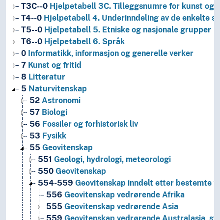
T3C--0
Hjelpetabell 3C. Tilleggsnumre for kunst og l
T4--0
Hjelpetabell 4. Underinndeling av de enkelte 
T5--0
Hjelpetabell 5. Etniske og nasjonale grupper
T6--0
Hjelpetabell 6. Språk
0
Informatikk, informasjon og generelle verker
7
Kunst og fritid
8
Litteratur
5
Naturvitenskap
52
Astronomi
57
Biologi
56
Fossiler og forhistorisk liv
53
Fysikk
55
Geovitenskap
551
Geologi, hydrologi, meteorologi
550
Geovitenskap
554-559
Geovitenskap inndelt etter bestemte ve
556
Geovitenskap vedrørende Afrika
555
Geovitenskap vedrørende Asia
559
Geovitenskap vedrørende Australasia, sti