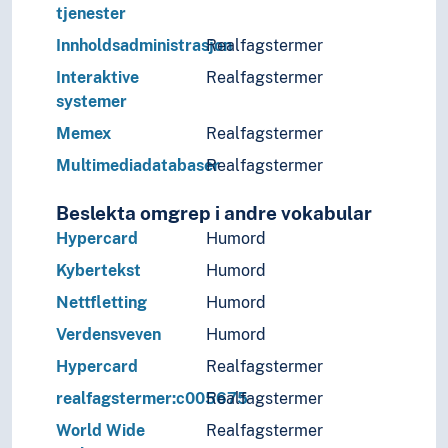
tjenester
Innholdsadministrasjon
Realfagstermer
Interaktive
Realfagstermer
systemer
Memex
Realfagstermer
Multimediadatabaser
Realfagstermer
Beslekta omgrep i andre vokabular
Hypercard
Humord
Kybertekst
Humord
Nettfletting
Humord
Verdensveven
Humord
Hypercard
Realfagstermer
realfagstermer:c005675
Realfagstermer
World Wide
Realfagstermer