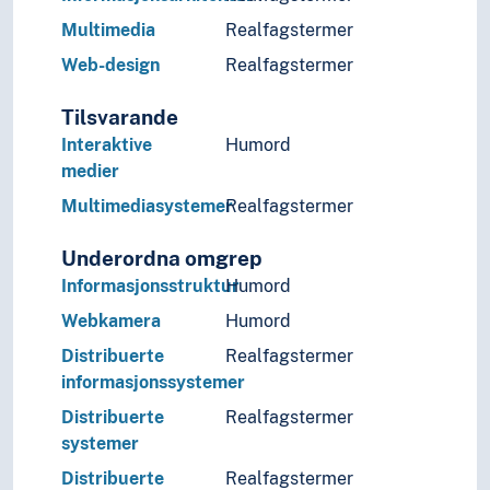
Multimedia
Realfagstermer
Web-design
Realfagstermer
Tilsvarande
Interaktive
Humord
medier
Multimediasystemer
Realfagstermer
Underordna omgrep
Informasjonsstruktur
Humord
Webkamera
Humord
Distribuerte
Realfagstermer
informasjonssystemer
Distribuerte
Realfagstermer
systemer
Distribuerte
Realfagstermer