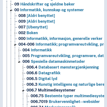
09
Håndskrifter og sjeldne bøker
00
Informatikk, kunnskap og systemer
008
[Aldri benyttet]
009
[Aldri benyttet]
007
[Ubenyttet]
002
Boken
000
Informatikk, informasjon, generelle verker
004-006
Informatikk; programvareutvikling, pr
004
Informatikk
005
Programvareutvikling, programvare, data,
006
Spesielle datamaskinmetoder
006.4
Databasert mønstergjenkjenning
006.6
Datagrafikk
006.5
Digital lyd
006.3
Kunstig intelligens og naturlige ber
006.7
Multimediesystemer
006.75
Bestemte typer multimediesyste
006.7019
Brukervennlighet--websider