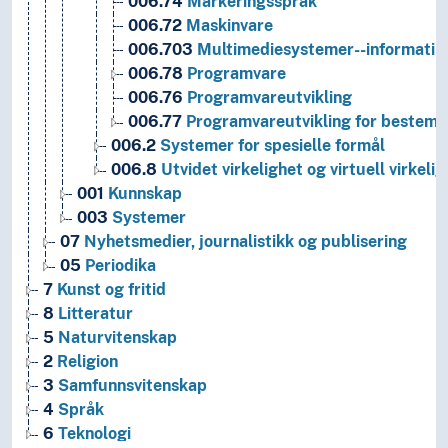
006.74
Markeringsspråk
006.72
Maskinvare
006.703
Multimediesystemer--informatikk
006.78
Programvare
006.76
Programvareutvikling
006.77
Programvareutvikling for bestemte
006.2
Systemer for spesielle formål
006.8
Utvidet virkelighet og virtuell virkeli
001
Kunnskap
003
Systemer
07
Nyhetsmedier, journalistikk og publisering
05
Periodika
7
Kunst og fritid
8
Litteratur
5
Naturvitenskap
2
Religion
3
Samfunnsvitenskap
4
Språk
6
Teknologi