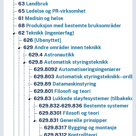
63
Landbruk
65
Ledelse og PR-virksomhet
61
Medisin og helse
68
Produksjon med bestemte bruksområder
62
Teknikk (ingeniørfag)
626
[Ubenyttet]
629
Andre områder innen teknikk
629.4
Astronautikk
629.8
Automatisk styringsteknikk
629.8092
Automatiseringsingeniører
629.803
Automatisk styringsteknikk--ordb
629.89
Datamaskinstyring
629.801
Filosofi og teori
629.83
Lukkede sløyfesystemer (tilbakekob
629.832-629.836
Bestemte systemer
629.8301
Filosofi og teori
629.831
Generelle prinsipper
629.8317
Bygging og montasje
629.8312
Kontrollteori