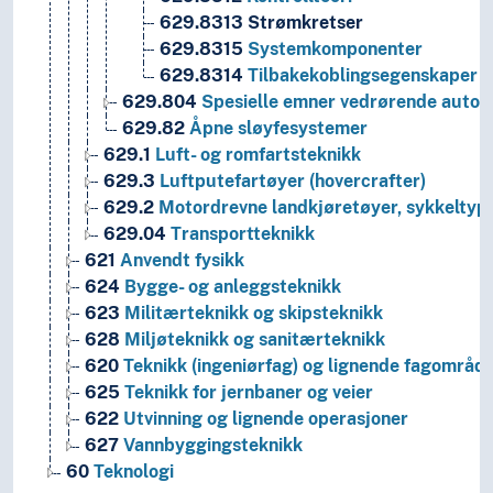
629.8313
Strømkretser
629.8315
Systemkomponenter
629.8314
Tilbakekoblingsegenskaper
629.804
Spesielle emner vedrørende automa
629.82
Åpne sløyfesystemer
629.1
Luft- og romfartsteknikk
629.3
Luftputefartøyer (hovercrafter)
629.2
Motordrevne landkjøretøyer, sykkeltyp
629.04
Transportteknikk
621
Anvendt fysikk
624
Bygge- og anleggsteknikk
623
Militærteknikk og skipsteknikk
628
Miljøteknikk og sanitærteknikk
620
Teknikk (ingeniørfag) og lignende fagområd
625
Teknikk for jernbaner og veier
622
Utvinning og lignende operasjoner
627
Vannbyggingsteknikk
60
Teknologi