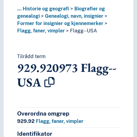
0
Informatikk, informasjon og generelle verker
7
Kunst og fritid
...
Historie og geografi
Biografier og
8
Litteratur
genealogi
Genealogi, navn, insignier
5
Naturvitenskap
Former for insignier og kjennemerker
2
Religion
Flagg, faner, vimpler
Flagg--USA
3
Samfunnsvitenskap
4
Språk
6
Teknologi
Tilrådd term
929.920973
Flagg--
USA
Overordna omgrep
929.92
Flagg, faner, vimpler
Identifikator