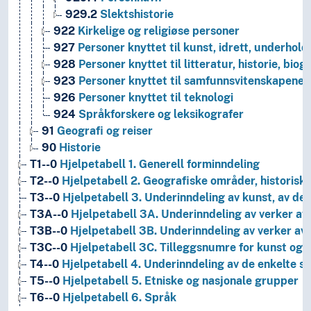
929.2
Slektshistorie
922
Kirkelige og religiøse personer
927
Personer knyttet til kunst, idrett, underhold
928
Personer knyttet til litteratur, historie, biog
923
Personer knyttet til samfunnsvitenskapene
926
Personer knyttet til teknologi
924
Språkforskere og leksikografer
91
Geografi og reiser
90
Historie
T1--0
Hjelpetabell 1. Generell forminndeling
T2--0
Hjelpetabell 2. Geografiske områder, historiske
T3--0
Hjelpetabell 3. Underinndeling av kunst, av de 
T3A--0
Hjelpetabell 3A. Underinndeling av verker av 
T3B--0
Hjelpetabell 3B. Underinndeling av verker av 
T3C--0
Hjelpetabell 3C. Tilleggsnumre for kunst og l
T4--0
Hjelpetabell 4. Underinndeling av de enkelte 
T5--0
Hjelpetabell 5. Etniske og nasjonale grupper
T6--0
Hjelpetabell 6. Språk