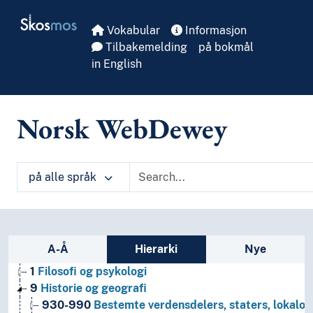
Skip to main
Skosmos
Vokabular
Informasjon
Tilbakemelding
på bokmål
in English
Norsk WebDewey
på alle språk
Sidefelt: navigér i vokabularet
A-Å
Hierarki
Nye
1
Filosofi og psykologi
9
Historie og geografi
930-990
Bestemte verdensdelers, staters, lokalom