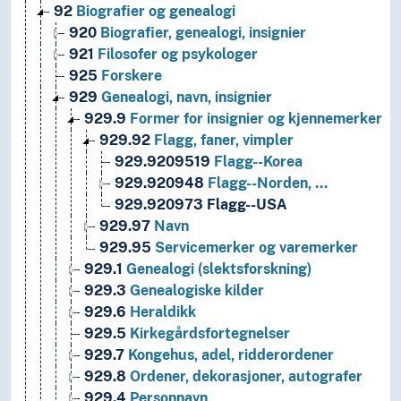
92
Biografier og genealogi
920
Biografier, genealogi, insignier
921
Filosofer og psykologer
925
Forskere
929
Genealogi, navn, insignier
929.9
Former for insignier og kjennemerker
929.92
Flagg, faner, vimpler
929.9209519
Flagg--Korea
929.920948
Flagg--Norden, …
929.920973
Flagg--USA
929.97
Navn
929.95
Servicemerker og varemerker
929.1
Genealogi (slektsforskning)
929.3
Genealogiske kilder
929.6
Heraldikk
929.5
Kirkegårdsfortegnelser
929.7
Kongehus, adel, ridderordener
929.8
Ordener, dekorasjoner, autografer
929.4
Personnavn