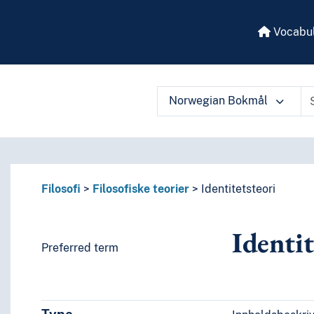
Vocabul
Norwegian Bokmål
 vocabulary contents by a criterion
Filosofi
Filosofiske teorier
Identitetsteori
Identit
Preferred term