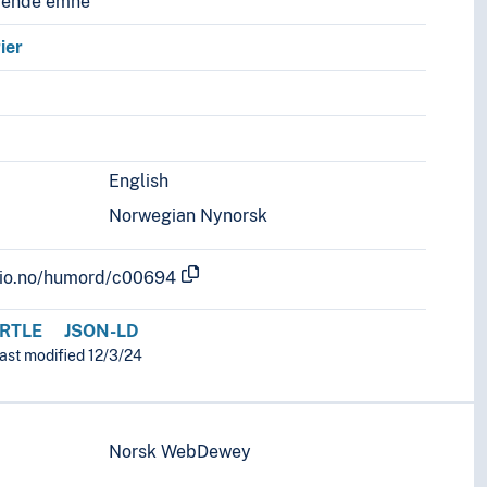
vende emne
ier
English
Norwegian Nynorsk
.uio.no/humord/c00694
RTLE
JSON-LD
last modified 12/3/24
Norsk WebDewey