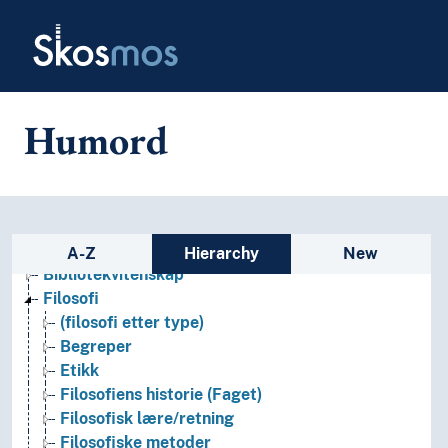
Skip to main
Skosmos
Humord
Sidebar listing: list and traverse
Arkeologi
A-Z
Hierarchy
New
Bibliotekvitenskap
Filosofi
(filosofi etter type)
Begreper
Etikk
Filosofiens historie (Faget)
Filosofisk lære/retning
Filosofiske metoder