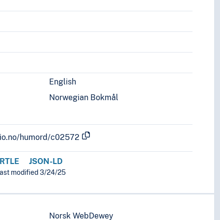
English
Norwegian Bokmål
.uio.no/humord/c02572
RTLE
JSON-LD
last modified 3/24/25
Norsk WebDewey