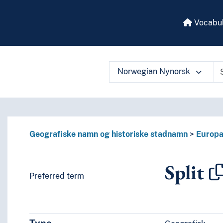
Vocabul
Norwegian Nynorsk
 vocabulary contents by a criterion
Geografiske namn og historiske stadnamn
Europ
Split
Preferred term