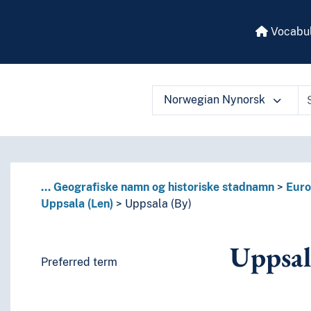
Vocabul
Norwegian Nynorsk
 vocabulary contents by a criterion
...
Geografiske namn og historiske stadnamn
Eur
Uppsala (Len)
Uppsala (By)
Uppsal
Preferred term