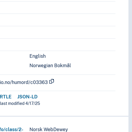
English
Norwegian Bokmål
.uio.no/humord/c03363
RTLE
JSON-LD
last modified 4/17/25
fo/class/2-
Norsk WebDewey