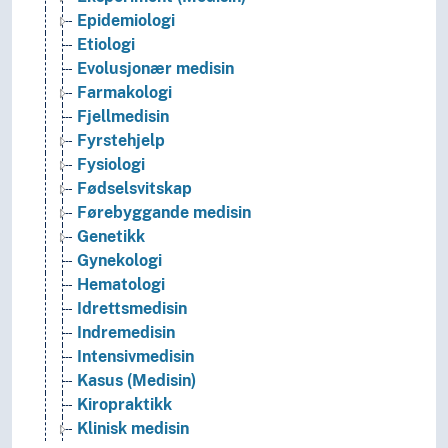
Epidemiologi
Etiologi
Evolusjonær medisin
Farmakologi
Fjellmedisin
Fyrstehjelp
Fysiologi
Fødselsvitskap
Førebyggande medisin
Genetikk
Gynekologi
Hematologi
Idrettsmedisin
Indremedisin
Intensivmedisin
Kasus (Medisin)
Kiropraktikk
Klinisk medisin