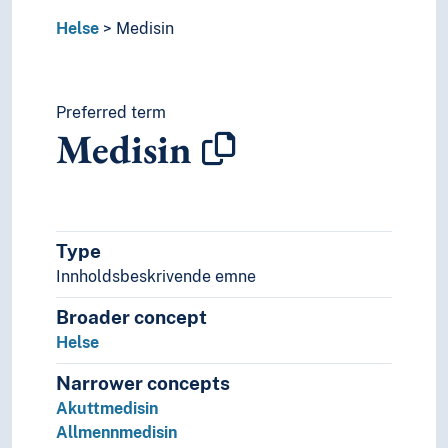
Kunnskapsbasert medisin
Helse
Medisinhistorie
Medisin
Medisinsk forsking
Medisinsk fysikk
Medisinsk teknologi
Preferred term
Medvitsforstyrringar
Medisin
Militærmedisin
Miljømedisin
Naturmedisin
Nevrovitskap
Patogen
Type
Patologi
Innholdsbeskrivende emne
Psykiatri
Broader concept
Rettsmedisin
Screening (Medisin)
Helse
Sexologi
Narrower concepts
Sosialmedisin
Akuttmedisin
Telemedisin
Allmennmedisin
Veterinærmedisin