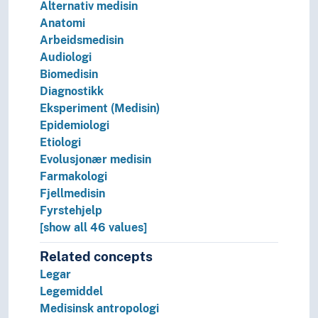
Alternativ medisin
Odontologi
Anatomi
Pleie
Arbeidsmedisin
Psykisk helse
Audiologi
Sjukdomar
Biomedisin
Terapi
Diagnostikk
Eksperiment (Medisin)
Epidemiologi
Etiologi
Evolusjonær medisin
Farmakologi
Fjellmedisin
Fyrstehjelp
[show all 46 values]
Related concepts
Legar
Legemiddel
Medisinsk antropologi