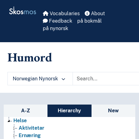
Skip to main
Skosmos
Vocabularies
About
Feedback
på bokmål
på nynorsk
Humord
Norwegian Nynorsk
Sidebar listing: list and traverse vocabula
A-Z
Hierarchy
New
Helse
Aktivitetar
Ernæring