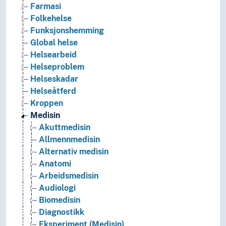
Farmasi
Folkehelse
Funksjonshemming
Global helse
Helsearbeid
Helseproblem
Helseskadar
Helseåtferd
Kroppen
Medisin
Akuttmedisin
Allmennmedisin
Alternativ medisin
Anatomi
Arbeidsmedisin
Audiologi
Biomedisin
Diagnostikk
Eksperiment (Medisin)