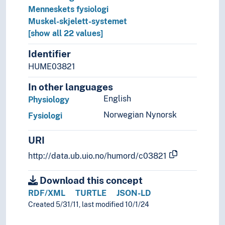
Menneskets fysiologi
Humaniora
Muskel-skjelett-systemet
Informatikk og informasjonsteknologi
[show all 22 values]
Ingeniørfag
Kulturkunnskap
Identifier
Kunst
HUME03821
Lingvistikk
Litteratur
In other languages
Navn, personer og skikkelser
English
Physiology
Næringsliv og økonomi
Norwegian Nynorsk
Fysiologi
Pedagogikk
Psykologi
URI
Realfag
Matematikk
http://data.ub.uio.no/humord/c03821
Naturvitenskap
Astronomi
Download this concept
Biologi
RDF/XML
TURTLE
JSON-LD
(biologi etter type)
Created 5/31/11, last modified 10/1/24
Arter (Biologi)