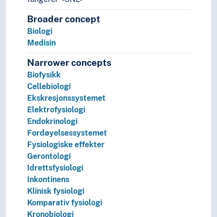
Militærmedisin
Miljømedisin
Broader concept
Naturmedisin
Biologi
Nevrovitenskap
Medisin
Patogener
Narrower concepts
Patologi
Biofysikk
Psykiatri
Cellebiologi
Rettsmedisin
Ekskresjonssystemet
Screening (Medisin)
Elektrofysiologi
Sexologi
Endokrinologi
Sosialmedisin
Fordøyelsessystemet
Telemedisin
Fysiologiske effekter
Veterinærmedisin
Gerontologi
Odontologi
Idrettsfysiologi
Pleie
Inkontinens
Psykisk helse
Klinisk fysiologi
Sykdommer
Komparativ fysiologi
Terapi
Kronobiologi
Historie og historiefaget