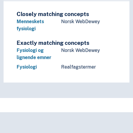
Biologiske effekter
Biologiske systemer
Closely matching concepts
Botanikk
Menneskets
Norsk WebDewey
Evolusjon
fysiologi
Fysiologi
Biofysikk
Exactly matching concepts
Cellebiologi
Fysiologi og
Norsk WebDewey
Ekskresjonssystemet
lignende emner
Elektrofysiologi
Endokrinologi
Fysiologi
Realfagstermer
Fordøyelsessystemet
Fysiologiske effekter
Gerontologi
Idrettsfysiologi
Inkontinens
Klinisk fysiologi
Komparativ fysiologi
Kronobiologi
Menneskets fysiologi