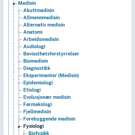
Medisin
Akuttmedisin
Allmennmedisin
Alternativ medisin
Anatomi
Arbeidsmedisin
Audiologi
Bevissthetsforstyrrelser
Biomedisin
Diagnostikk
Eksperimenter (Medisin)
Epidemiologi
Etiologi
Evolusjonær medisin
Farmakologi
Fjellmedisin
Forebyggende medisin
Fysiologi
Biofysikk