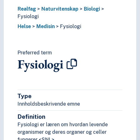
Sirkulasjonssystemet
Spenst
Realfag
Naturvitenskap
Biologi
Vekst
Fysiologi
Fødselsvitenskap
Helse
Medisin
Fysiologi
Førstehjelp
Genetikk
Gynekologi
Preferred term
Hematologi
Fysiologi
Idrettsmedisin
Indremedisin
Intensivmedisin
Kasus (Medisin)
Kiropraktikk
Type
Klinisk medisin
Innholdsbeskrivende emne
Kunnskapsbasert medisin
Medisinhistorie
Definition
Medisinsk forskning
Fysiologi er læren om hvordan levende
Medisinsk fysikk
organismer og deres organer og celler
Medisinsk teknologi
fungerer <SNL>